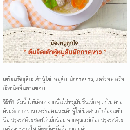
Name
Email
Phone Number
เตรียมวัตถุดิบ
:
เต้าหู้ไข่, หมูสับ, ผักกาดขาว, แคร์รอต หรือ
ผักชนิดอื่นตามชอบ
Message
วิธีทำ:
ต้มน้ำให้เดือด จากนั้นใส่หมูสับชิ้นเล็ก ๆ ลงไป ตาม
ด้วยผักกาดขาว แคร์รอต และเต้าหู้ไข่ ปิดฝาแล้วต้มจนผัก
นิ่ม ปรุงรสด้วยซอสได้เล็กน้อย หากคุณแม่เลือกปรุงรสด้วย
เครื่องปรุงลดโซเดียมก็จะยิ่งดีมากเลยค่ะ