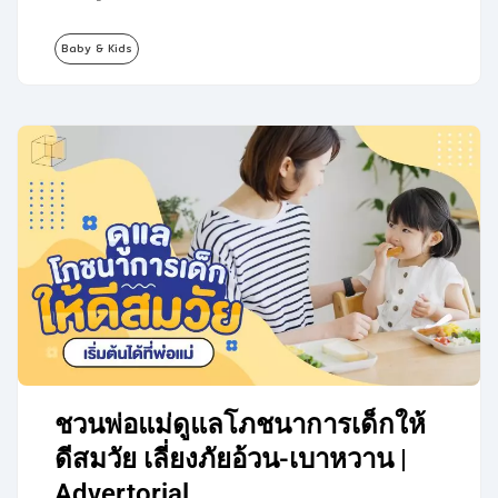
เสริมโภชนาการและพัฒนาการของเจ้าตัวเล็ก
Baby & Kids
พ่อแม่มือใหม่มือใหม่หลายคนอาจเป็นกังวล
และมีคำถามมากมายเกี่ยวกับช่วงเวลาที่
เหมาะสมที่และข้อควรคำนึงเพื่อเตรียมอาหาร
มื้อแรกของลูกอย่างเหมาะสม เราจึงได้
รวบรวมทุกข้อควรรู้และเคล็ดลับการเริ่มต้น
ให้อาหารมื้อแรกของลูกมาฝากเหล่าพ่อแม่มือ
ใหม่กัน…
ชวนพ่อแม่ดูแลโภชนาการเด็กให้
ดีสมวัย เลี่ยงภัยอ้วน-เบาหวาน |
Advertorial