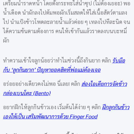
เตรียมน้ำราดหน้า โดยตั้งกระทะใส่น้ำซุป (ไม่ต้องเยอะ) พอ
น้ำเดือด นำผักลงไปต้มพอผักเริ่มสลดให้ใส่เนื้อสัตว์ตามลง
ไป นำแป้งข้าวโพดละลายน้ำแล้วค่อย ๆ เทลงไปทีละนิด จน
ได้ความข้นตามต้องการ คนให้เข้ากันแล้วราดลงบนบะหมี่
ผัก
ทำความเข้าใจลูกน้อยว่าทำไมช่วงนี้ถึงกินยาก คลิก
รับมือ
กับ ‘ลูกกินยาก’ ปัญหายอดฮิตที่พ่อแม่ต้องเจอ
อร่อยอย่างเดียวคงไม่พอ นี่เลย! คลิก
ส่องไอเดียการจัดข้าว
กล่องเบนโตะ (
Bento)
อยากฝึกให้ลูกกินข้าวเอง เริ่มต้นได้ง่าย ๆ คลิก
ฝึกลูกกินข้าว
เองให้เป็น เสริมพัฒนาการด้วย
Finger Food