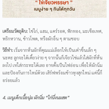
เตรียมวัตถุดิบ
:
ไข่ไก่, แฮม, แคร์รอต, ฟักทอง, มะเขือเทศ,
พริกหวาน, ข้าวโพด, หรือผักอื่น ๆ ตามชอบ
วิธีทำ
:
เริ่มจากหั่นผักที่คุณแม่เลือกให้เป็นเต๋าชิ้นเล็ก ๆ
นะคะ ลูกจะได้เคี้ยวง่าย ๆ จากนั้นก็เจียวไข่แล้วใส่ผักที่หั่น
ลงไป เทใส่กระทะได้เลย อาจตั้งเป็นไฟอ่อน เพื่อให้ผักนิ่ม
และป้องกันการไหม้ด้วย เสิร์ฟพร้อมข้าวหุงสุกใหม่ แค่นี้ก็
อร่อยแล้ว
4.
เมนูเด็ก
เนื้อนุ่ม ผักนิ่ม
“
ไก่นึ่งนมสด
”