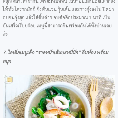
คลุกเคล้าให้เข้ากัน เตรียมหม้ออบ ใส่น้ำมันเล็กน้อยแล้วกลิ้ง
ให้ทั่ว ใส่รากผักชี ขิงหั่นแว่น วุ้นเส้น และวางกุ้งลงไป ปิดฝา
อบจนกุ้งสุก แล้วใส่ขึ้นฉ่าย อบต่ออีกประมาณ 1 นาที เป็น
อันเสร็จเรียบร้อย เมนูนี้สามารถกินพร้อมกันได้ทั้งบ้านเลย
ล่ะ
7. ไอเดียเมนูเด็ก
“
ราดหน้าเส้นบะหมี่ผัก
”
อิ่มท้อง พร้อม
สนุก