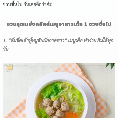
ขวบขึ้นไป กันเลยดีกว่าค่ะ
ชวนคุณแม่จดลิสต์
เมนูอาหารเด็ก 1 ขวบ
ขึ้นไป
1. “
ต้ม
จืดเต้าหู้หมูสับผักกาดขาว”
เมนูเด็ก
ทำง่าย
กินได้ทุก
วัน