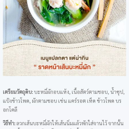
เตรียมวัตถุดิบ
:
บะหมี่ผักอบแห้ง, เนื้อสัตว์ตามชอบ, น้ำซุป,
แป้งข้าวโพด, ผักตามชอบ เช่น แคร์รอต เห็ด ข้าวโพด บร
อกโคลี
วิธีทำ
:
ลวกเส้นบะหมี่ผักให้เส้นนิ่มแล้วพักใส่จานไว้ จากนั้น