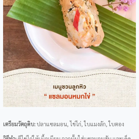
เตรียมวัตถุดิบ
:
ปลาแซลมอน, ไข่ไก่, ใบแมงลัก, ใบตอง
วิธีทำ
:
ตีไข่ไก่ให้เนื้อเนียน จากนั้นใส่แซลมอนสับ และเด็ด