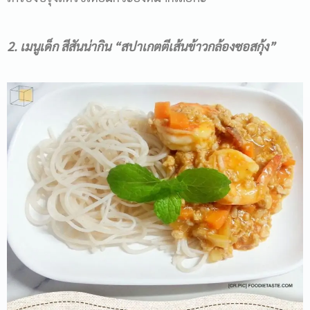
2. เมนูเด็ก
สีสันน่ากิน
“สปาเกตตีเส้นข้าวกล้องซอสกุ้ง”