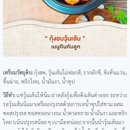
เตรียมวัตถุดิบ
:
กุ้งสด, วุ้นเส้นไม่ฟอกสี, รากผักชี, ขิงหั่นแว่น,
ขึ้นฉ่าย, พริกไทย, น้ำมันงา, น้ำซุป
วิธีทำ
:
แช่วุ้นเส้นให้นิ่ม ผ่าหลังกุ้งเพื่อดึงเส้นดำออก ระหว่าง
รอวุ้นเส้นนิ่มมาเตรียมปรุงรสด้วยการเทน้ำซุปใส่ชาม ผสม
ซอสปรุงรส ซอสหอยนางรม น้ำตาลทราย น้ำมันงา และพริก
ไทย (เน้นปรุงรสน้อย ๆ เบามือหน่อย) จากนั้นนำวุ้นเส้นมา