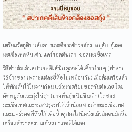
เตรียมวัตถุดิบ
:
เส้นสปาเกตตีจากข้าวกล้อง, หมูสับ, กุ้งสด,
มะเขือเทศหั่นเต๋า, แคร์รอตตั่นเต๋า, ซอสมะเขือเทศ
วิธีทำ
:
ต้มเส้นสปาเกตตีให้นิ่ม ลูกจะได้เคี้ยวง่าย ๆ (ทำตาม
วิธีข้างซอง เพราะแต่ละยี่ห้อไม่เหมือนกัน) เมื่อต้มเสร็จแล้ว
ให้พักเส้นไว้ในจานก่อน แล้วมาเตรียมซอสกันต่อเลย โดย
ผัดหมูสับและกุ้งให้สุก (อาจหั่นกุ้งเป็นชิ้นเล็ก) ใส่ซอส
มะเขือเทศและซอสปรุงรสได้เล็กน้อย ตามด้วยมะเขือเทศ
และแคร์รอตที่หั่นไว้ เติมน้ำซุปลงไปนิดนึงแล้วผัดจนผักนิ่ม
เสร็จแล้วราดลงบนเส้นสปาเกตตีได้เลย