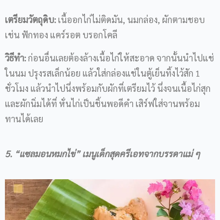
เตรียมวัตถุดิบ
:
เนื้ออกไก่ไม่ติดมัน, นมกล่อง, ผักตามชอบ
เช่น ฟักทอง แคร์รอต บรอกโคลี
วิธีทำ
:
ก่อนอื่นเลยต้องล้างเนื้อไก่ให้สะอาด จากนั้นนำไปแช่
ในนม ปรุงรสเล็กน้อย แล้วใส่กล่องแช่ในตู้เย็นทิ้งไว้สัก 1
ชั่วโมง แล้วนำไปนึ่งพร้อมกับผักที่เตรียมไว้ นึ่งจนเนื้อไก่สุก
และผักนิ่มได้ที่ หั่นไก่เป็นชิ้นพอดีคำ เสิร์ฟใส่จานพร้อม
ทานได้เลย
5. “
แซลมอนหมกไข่
”
เมนูเด็กสุดครีเอทจากบรรดาแม่ ๆ