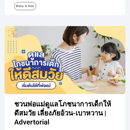
Baby & Kids
เปลี่ยนแปลง…
ชวนพ่อแม่ดูแลโภชนาการเด็กให้
ดีสมวัย เลี่ยงภัยอ้วน-เบาหวาน |
Advertorial