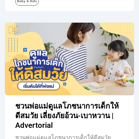
Baby & Kids
พ่อแม่มือใหม่มือใหม่หลายคนอาจเป็นกังวล
และมีคำถามมากมายเกี่ยวกับช่วงเวลาที่
เหมาะสมที่และข้อควรคำนึงเพื่อเตรียมอาหาร
มื้อแรกของลูกอย่างเหมาะสม เราจึงได้
รวบรวมทุกข้อควรรู้และเคล็ดลับการเริ่มต้น
ให้อาหารมื้อแรกของลูกมาฝากเหล่าพ่อแม่มือ
ใหม่กัน…
ชวนพ่อแม่ดูแลโภชนาการเด็กให้
ดีสมวัย เลี่ยงภัยอ้วน-เบาหวาน |
Advertorial
ชวนพ่อแม่ดูแลโภชนาการเด็กให้ดีสมวัย