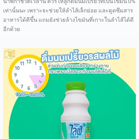
นาฬิกาชีวิตเวลานี้ ควรให้ลูกดื่มนมเปรี้ยวที่เป็นไขมัน 0%
เท่านั้นนะ เพราะจะช่วยให้ลำไส้เล็กย่อย และดูดซึมสาร
อาหารได้ดีขึ้น แถมยังช่วยล้างไขมันที่เกาะในลำไส้ได้ดี
อีกด้วย