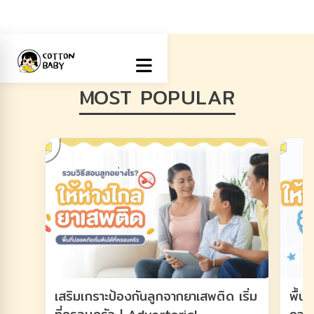
MOST POPULAR
เสริมเกราะป้องกันลูกจากยาเสพติด เริ่ม
พื้น