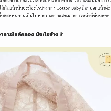
มท้องก็เพื่อที่จะรอเวลาเจอหน้าเจ้าตัวเล็ก เพราะฉะนั้นอาการใ
้กันแล้วนั้นจะมีอะไรบ้าง ทาง Cotton Baby มีมาบอกแล้วค่ะ เพ
่ตื่นตระหนกจนเกินไปหากร่างกายแสดงอาการเหล่านี้ขึ้นนะคะ
อาการใกล้คลอด มีอะไรบ้าง
?