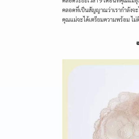
ตลอดระยะเวลา 9 เดือนที่คุณแม่อุ้
คลอดที่เป็นสัญญาณว่าเรากำลังจะได
คุณแม่จะได้เตรียมความพร้อม ไม