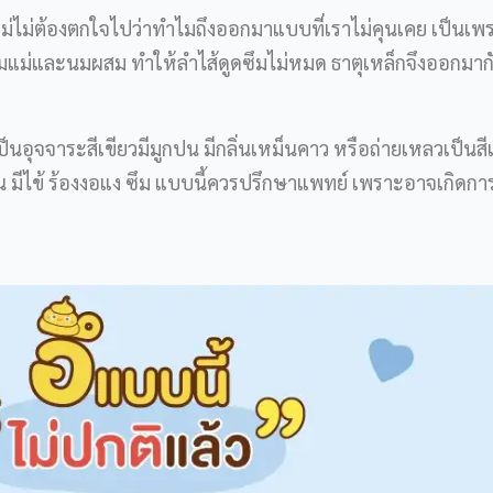
แม่ไม่ต้องตกใจไปว่าทำไมถึงออกมาแบบที่เราไม่คุนเคย เป็นเพร
มแม่และนมผสม ทำให้ลำไส้ดูดซึมไม่หมด ธาตุเหล็กจึงออกมาก
ป็นอุจจาระสีเขียวมีมูกปน มีกลิ่นเหม็นคาว หรือถ่ายเหลวเป็นสี
่น มีไข้ ร้องงอแง ซึม แบบนี้ควรปรึกษาแพทย์ เพราะอาจเกิดกา