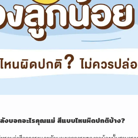
ำลังบอกอะไรคุณแม่ สีแบบไหนผิดปกติบ้าง?