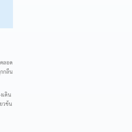
ังคลอด
ูกกลืน
งเดิน
ียวข้น