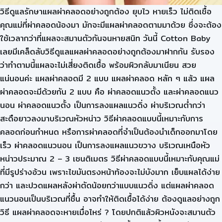
วิธีดูแลรักษาแผลผ่าคลอดอย่างถูกต้อง ยุบไว หายเร็ว ไม่ติดเชื้อ
คุณแม่ที่ผ่าคลอดน้องมา มักจะมีแผลผ่าคลอดตามมาด้วย ซึ่งจะต้อง
ใช้เวลากว่าที่แผลจะสมานตัวกันจนหายสนิท วันนี้ Cotton Baby
เลยมีเคล็ดลับวิธีดูแลแผลผ่าคลอดอย่างถูกต้องมาฝากกัน รับรอง
ว่าทำตามนี้แผลจะไม่เสี่ยงติดเชื้อ พร้อมผิวกลับมาเนียน สวย
แน่นอนค่ะ แผลผ่าคลอดมี 2 แบบ แผลผ่าคลอด หลัก ๆ แล้ว แผล
ผ่าคลอดจะมีด้วยกัน 2 แบบ คือ ผ่าคลอดแนวตั้ง และผ่าคลอดแนว
นอน ผ่าคลอดแนวตั้ง เป็นการลงแผลแนวดิ่ง ผ่าบริเวณต่ำกว่า
สะดือยาวลงมาบริเวณหัวหน่าว วิธีผ่าคลอดแบบนี้เหมาะกับการ
คลอดก่อนกำหนด หรือการผ่าคลอดที่จำเป็นต้องนำเด็กออกมาโดย
เร็ว ผ่าคลอดแนวนอน เป็นการลงแผลแนวขวาง บริเวณเหนือหัว
หน่าวประมาณ 2 – 3 เซนติเมตร วิธีผ่าคลอดแบบนี้เหมาะกับคุณแม่
ที่มีรูปร่างอ้วน เพราะไขมันตรงหน้าท้องจะไม่บังมาก เย็บแผลได้ง่าย
กว่า และปวดแผลหลังผ่าตัดน้อยกว่าแบบแนวดิ่ง แต่แผลผ่าคลอด
แนวนอนเป็นบริเวณที่ชื้น อาจทำให้ติดเชื้อได้ง่าย ต้องดูแลอย่างถูก
วิธี แผลผ่าคลอดจะหายเมื่อไหร่ ? โดยปกติแล้วผิวหนังจะสมานตัว