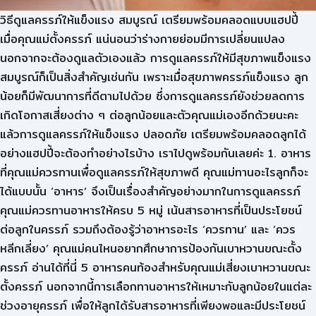
วิธีดูแลครรภ์ให้แข็งแรง สมบูรณ์ เตรียมพร้อมคลอดแบบแฮปปี้
เมื่อคุณแม่ตั้งครรภ์ แน่นอนว่าร่างกายย่อมมีการเปลี่ยนแปลง
นอกจากจะต้องดูแลตัวเองแล้ว การดูแลครรภ์ให้มีสุขภาพแข็งแรง
สมบูรณ์ก็เป็นสิ่งสำคัญเช่นกัน เพราะเมื่อสุขภาพครรภ์แข็งแรง ลูก
น้อยก็มีพัฒนาการที่ดีตามไปด้วย ซึ่งการดูแลครรภ์ยังช่วยลดการ
เกิดโอกาสเสี่ยงต่าง ๆ ต่อลูกน้อยและตัวคุณแม่เองอีกด้วยนะคะ
แล้วการดูแลครรภ์ให้แข็งแรง ปลอดภัย เตรียมพร้อมคลอดลูกได้
อย่างแฮปปี้จะต้องทำอย่างไรบ้าง เราไปดูพร้อมกันเลยค่ะ 1. อาหาร
ที่คุณแม่ควรทานเพื่อดูแลครรภ์ให้สุขภาพดี คุณแม่ทานอะไรลูกก็จะ
ได้แบบนั้น ‘อาหาร’ จึงเป็นเรื่องสำคัญอย่างมากในการดูแลครรภ์
คุณแม่ควรทานอาหารให้ครบ 5 หมู่ เน้นสารอาหารที่เป็นประโยชน์
ต่อลูกในครรภ์ รวมถึงต้องรู้ว่าอาหารอะไร ‘ควรทาน’ และ ‘ควร
หลีกเลี่ยง’ คุณแม่คนไหนอยากศึกษาการป้องกันเบาหวานขณะตั้ง
ครรภ์ อ่านได้ที่นี่ 5 อาหารคนท้องสำหรับคุณแม่เสี่ยงเบาหวานขณะ
ตั้งครรภ์ นอกจากนี้การเลือกทานอาหารให้เหมาะกับลูกน้อยในแต่ละ
ช่วงอายุครรภ์ เพื่อให้ลูกได้รับสารอาหารที่เพียงพอและมีประโยชน์