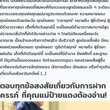
ฝากนี้ เป็นเพียงวันมงคลในเบื้องต้นเท่านั้น แต่สำหรับคุณพ่อคุณแม่
ที่อยากหาฤกษ์คลอดที่สมพงศ์กับดวงของลูกน้อยแบบเป๊ะ ๆ จะต้อง
เอาดวงของคุณพ่อคุณแม่มาดูประกอบด้วยนะคะ ความหมายของ
ฤกษ์คลอดในแต่ละวัน ฤกษ์คลอด ‘ราชาฤกษ์’ หมายถึง ผู้ยิ่งใหญ่ ผู้
มีอำนาจวาสนา เด็กที่เกิดในฤกษ์นี้ จะเป็นคนมีอำนาจวาสนาบารมีสูง
ปรารถนาสิ่งใดก็มักได้มาอย่างง่าย ๆ โดยไม่ต้องเหนื่อยอะไร
มากมาย เป็นเจ้าของกิจการใหญ่โต มีบริวารดี ลูกน้องเชื่อฟัง มีคน
คอยช่วยเหลือตลอด ฤกษ์คลอด ‘ภูมิปาโลฤกษ์’ หมายถึง ผู้รักษา
แผ่นดิน เด็กที่เกิดในฤกษ์นี้ จะเป็นคนที่มีอำนาจ มียศศักดิ์ และฐานะ
ดี มีธุรกิจเป็นของตนเอง จิตใจเมตตากรุณา ชอบช่วยเหลือผู้อื่น
อาชีพจะเด่นในทางนักปกครอง นักการเมือง นักแสดง หรือทำธุรกิจ
เกี่ยวกับอสังหาริมทรัพย์ […]
ตอบทุกข้อสงสัยเกี่ยวกับการฝาก
ครรภ์ ที่คุณแม่ป้ายแดงต้องอ่าน!