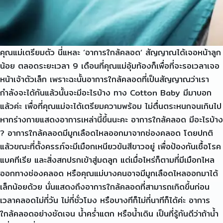
คุณแม่เตรียมตัว นี่แหละ ‘อาการใกล้คลอด’ สัญญาณได้เจอหน้าลูก
น้อย ตลอดระยะเวลา 9 เดือนที่คุณแม่อุ้มท้องก็เพื่อที่จะรอเวลาเจอ
หน้าเจ้าตัวเล็ก เพราะฉะนั้นอาการใกล้คลอดที่เป็นสัญญาณว่าเรา
กำลังจะได้กันแล้วนั้นจะมีอะไรบ้าง ทาง Cotton Baby มีมาบอก
Name
แล้วค่ะ เพื่อที่คุณแม่จะได้เตรียมความพร้อม ไม่ตื่นตระหนกจนเกินไป
หากร่างกายแสดงอาการเหล่านี้ขึ้นนะคะ อาการใกล้คลอด มีอะไรบ้าง
Email
? อาการใกล้คลอดมีมูกเลือดไหลออกมาจากช่องคลอด โดยปกติ
แล้วขณะที่ตั้งครรภ์จะมีเมือกเหนียวข้นสีขาวอยู่ เพื่อป้องกันเชื้อโรค
Phone Number
แบคทีเรีย และสิ่งสกปรกเข้าสู่มดลูก แต่เมื่อไหร่ก็ตามที่มีเมือกไหล
ออกทางช่องคลอด หรือคุณแม่บางคนอาจมีมูกเลือดไหลออกมาได้
เล็กน้อยด้วย นั่นแสดงถึงอาการใกล้คลอดที่สามารถเกิดขึ้นก่อน
Message
เวลาคลอดไม่กี่วัน ไม่กี่ชั่วโมง หรือบางทีก็ไม่กี่นาทีก็ได้ค่ะ อาการ
ใกล้คลอดอย่างชัดเจน น้ำคร่ำแตก หรือน้ำเดิน เป็นที่รู้กันดีว่าถ้าน้ำ