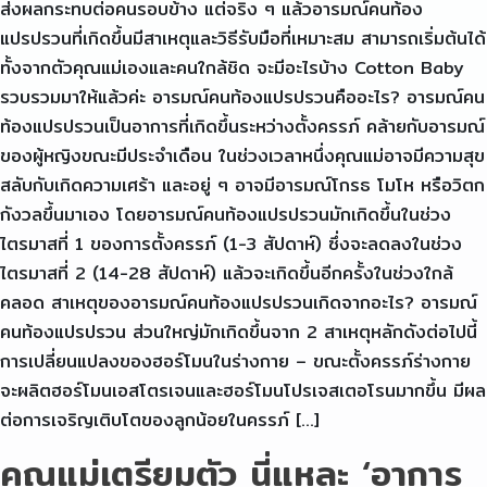
ส่งผลกระทบต่อคนรอบข้าง แต่จริง ๆ แล้วอารมณ์คนท้อง
แปรปรวนที่เกิดขึ้นมีสาเหตุและวิธีรับมือที่เหมาะสม สามารถเริ่มต้นได้
ทั้งจากตัวคุณแม่เองและคนใกล้ชิด จะมีอะไรบ้าง Cotton Baby
รวบรวมมาให้แล้วค่ะ อารมณ์คนท้องแปรปรวนคืออะไร? อารมณ์คน
ท้องแปรปรวนเป็นอาการที่เกิดขึ้นระหว่างตั้งครรภ์ คล้ายกับอารมณ์
ของผู้หญิงขณะมีประจำเดือน ในช่วงเวลาหนึ่งคุณแม่อาจมีความสุข
สลับกับเกิดความเศร้า และอยู่ ๆ อาจมีอารมณ์โกรธ โมโห หรือวิตก
กังวลขึ้นมาเอง โดยอารมณ์คนท้องแปรปรวนมักเกิดขึ้นในช่วง
ไตรมาสที่ 1 ของการตั้งครรภ์ (1-3 สัปดาห์) ซึ่งจะลดลงในช่วง
ไตรมาสที่ 2 (14-28 สัปดาห์) แล้วจะเกิดขึ้นอีกครั้งในช่วงใกล้
คลอด สาเหตุของอารมณ์คนท้องแปรปรวนเกิดจากอะไร? อารมณ์
คนท้องแปรปรวน ส่วนใหญ่มักเกิดขึ้นจาก 2 สาเหตุหลักดังต่อไปนี้
การเปลี่ยนแปลงของฮอร์โมนในร่างกาย – ขณะตั้งครรภ์ร่างกาย
จะผลิตฮอร์โมนเอสโตรเจนและฮอร์โมนโปรเจสเตอโรนมากขึ้น มีผล
ต่อการเจริญเติบโตของลูกน้อยในครรภ์ […]
คุณแม่เตรียมตัว นี่แหละ ‘อาการ