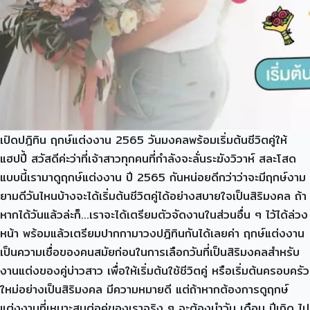
เปิดปฎิทิน ฤกษ์แต่งงาน 2565 วันมงคลพร้อมเริ่มต้นชีวิตคู่ให้
แฮปปี้ สวัสดีค่ะว่าที่เจ้าสาวทุกคนที่กำลังจะลั่นระฆังวิวาห์ สละโสด
แบบนี้เรามาดูฤกษ์แต่งงาน ปี 2565 กันหน่อยดีกว่าว่าจะมีฤกษ์งาม
ยามดีวันไหนบ้างจะได้เริ่มต้นชีวิตคู่ได้อย่างสบายใจเป็นสิริมงคล ถ้า
หากได้วันแล้วล่ะก็…เราจะได้เตรียมตัวจัดงานในส่วนอื่น ๆ ไว้ได้ล่วง
หน้า พร้อมแล้วเตรียมปากกามาวงปฎิทินกันได้เลยค่า ฤกษ์แต่งงาน
เป็นความเชื่อของคนสมัยก่อนในการเลือกวันที่เป็นสิริมงคลสำหรับ
งานแต่งของคู่บ่าวสาว เพื่อให้เริ่มต้นใช้ชีวิตคู่ หรือเริ่มต้นครอบครัว
ใหม่อย่างเป็นสิริมงคล มีความหมายดี แต่ถ้าหากต้องการดูฤกษ์
แต่งงานที่เหมาะสมต่อคู่ของเราจริง ๆ จะต้องนำวัน เดือน ปีเกิด ไป