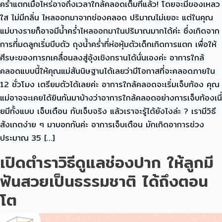
คร่ำแตกเมื่อไหร่อาจถึงเวลาใกล้คลอดเต็มทีแล้ว! โดยจะมีของเหลว
ใส ไม่มีกลิ่น ไหลออกมาจากช่องคลอด ปริมาณไม่เยอะ แต่ในคุณ
แม่บางรายก็อาจมีน้ำคร่ำไหลออกมาในปริมาณมากได้ค่ะ ซึ่งเกิดจาก
การที่มดลูกเริ่มบีบตัว ถุงน้ำคร่ำที่ห่อหุ้มตัวเด็กเกิดการแตก เพื่อให้
ศีรษะของทารกเคลื่อนลงสู่อุ้งเชิงกรานได้นั่นเองค่ะ อาการใกล้
คลอดแบบนี้ให้คุณแม่สันนิษฐานได้เลยว่ามีโอกาสที่จะคลอดภายใน
12 ชั่วโมง เตรียมตัวได้เลยค่ะ อาการใกล้คลอดจะเริ่มเจ็บท้อง คุณ
แม่อาจจะเคยได้ยินกันมาบ้างว่าอาการใกล้คลอดอย่างการเจ็บท้องเนี่
ยมีทั้งแบบ เจ็บเตือน กับเจ็บจริง แล้วเราจะรู้ได้ยังไงล่ะ ? เรามีวิธี
สังเกตง่าย ๆ มาบอกกันค่ะ อาการเจ็บเตือน มักเกิดอาการช่วง
ประมาณ 35 […]
เปิดตำราวิธีดูแลช่องปาก ให้ลูกมี
ฟันสวยเป็นธรรมชาติ ได้ถึงตอน
โต