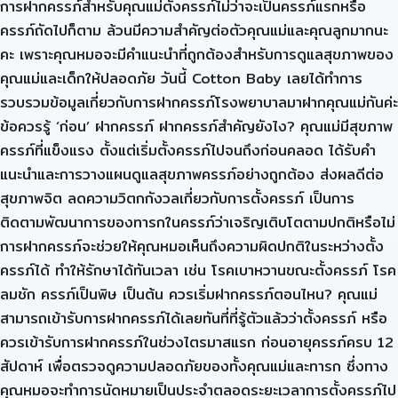
การฝากครรภ์สำหรับคุณแม่ตั้งครรภ์ไม่ว่าจะเป็นครรภ์แรกหรือ
ครรภ์ถัดไปก็ตาม ล้วนมีความสำคัญต่อตัวคุณแม่และคุณลูกมากนะ
คะ เพราะคุณหมอจะมีคำแนะนำที่ถูกต้องสำหรับการดูแลสุขภาพของ
คุณแม่และเด็กให้ปลอดภัย วันนี้ Cotton Baby เลยได้ทำการ
รวบรวมข้อมูลเกี่ยวกับการฝากครรภ์โรงพยาบาลมาฝากคุณแม่กันค่ะ
ข้อควรรู้ ‘ก่อน’ ฝากครรภ์ ฝากครรภ์สำคัญยังไง? คุณแม่มีสุขภาพ
ครรภ์ที่แข็งแรง ตั้งแต่เริ่มตั้งครรภ์ไปจนถึงก่อนคลอด ได้รับคำ
แนะนำและการวางแผนดูแลสุขภาพครรภ์อย่างถูกต้อง ส่งผลดีต่อ
สุขภาพจิต ลดความวิตกกังวลเกี่ยวกับการตั้งครรภ์ เป็นการ
ติดตามพัฒนาการของทารกในครรภ์ว่าเจริญเติบโตตามปกติหรือไม่
การฝากครรภ์จะช่วยให้คุณหมอเห็นถึงความผิดปกติในระหว่างตั้ง
ครรภ์ได้ ทำให้รักษาได้ทันเวลา เช่น โรคเบาหวานขณะตั้งครรภ์ โรค
ลมชัก ครรภ์เป็นพิษ เป็นต้น ควรเริ่มฝากครรภ์ตอนไหน? คุณแม่
สามารถเข้ารับการฝากครรภ์ได้เลยทันที่ที่รู้ตัวแล้วว่าตั้งครรภ์ หรือ
ควรเข้ารับการฝากครรภ์ในช่วงไตรมาสแรก ก่อนอายุครรภ์ครบ 12
สัปดาห์ เพื่อตรวจดูความปลอดภัยของทั้งคุณแม่และทารก ซึ่งทาง
คุณหมอจะทำการนัดหมายเป็นประจำตลอดระยะเวลาการตั้งครรภ์ไป