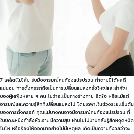
7 เคล็ด(ไม่)ลับ รับมืออารมณ์คนท้องแปรปรวน ทำตามนี้ได้ผลดี
แน่นอน การตั้งครรภ์ถือเป็นการเปลี่ยนแปลงครั้งใหญ่และสำคัญ
ของผู้หญิงหลาย ๆ คน ไม่ว่าจะเป็นทางร่างกาย จิตใจ หรือแม้แต่
อารมณ์และความรู้สึกที่เปลี่ยนแปลงไป โดยเฉพาะในช่วงระยะเริ่มต้น
ของการตั้งครรภ์ คุณแม่บางคนอาจมีอารมณ์คนท้องแปรปรวน ที่
ในขณะหนึ่งกำลังหัวเราะ มีความสุข ผ่านไปไม่นานกลับรู้สึกหงุดหงิด
โมโห หรือร้องไห้ออกมาอย่างไม่มีเหตุผล เกิดเป็นความกังวลว่าจะ