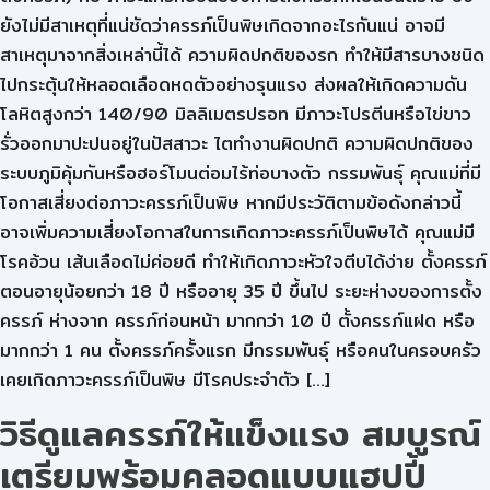
ยังไม่มีสาเหตุที่แน่ชัดว่าครรภ์เป็นพิษเกิดจากอะไรกันแน่ อาจมี
สาเหตุมาจากสิ่งเหล่านี้ได้ ความผิดปกติของรก ทำให้มีสารบางชนิด
ไปกระตุ้นให้หลอดเลือดหดตัวอย่างรุนแรง ส่งผลให้เกิดความดัน
โลหิตสูงกว่า 140/90 มิลลิเมตรปรอท มีภาวะโปรตีนหรือไข่ขาว
รั่วออกมาปะปนอยู่ในปัสสาวะ ไตทำงานผิดปกติ ความผิดปกติของ
ระบบภูมิคุ้มกันหรือฮอร์โมนต่อมไร้ท่อบางตัว กรรมพันธุ์ คุณแม่ที่มี
โอกาสเสี่ยงต่อภาวะครรภ์เป็นพิษ หากมีประวัติตามข้อดังกล่าวนี้
อาจเพิ่มความเสี่ยงโอกาสในการเกิดภาวะครรภ์เป็นพิษได้ คุณแม่มี
โรคอ้วน เส้นเลือดไม่ค่อยดี ทำให้เกิดภาวะหัวใจตีบได้ง่าย ตั้งครรภ์
ตอนอายุน้อยกว่า 18 ปี หรืออายุ 35 ปี ขึ้นไป ระยะห่างของการตั้ง
ครรภ์ ห่างจาก ครรภ์ก่อนหน้า มากกว่า 10 ปี ตั้งครรภ์แฝด หรือ
มากกว่า 1 คน ตั้งครรภ์ครั้งแรก มีกรรมพันธุ์ หรือคนในครอบครัว
เคยเกิดภาวะครรภ์เป็นพิษ มีโรคประจำตัว […]
วิธีดูแลครรภ์ให้แข็งแรง สมบูรณ์
เตรียมพร้อมคลอดแบบแฮปปี้