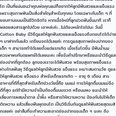
โต เป็นที่แน่นอนว่าคุณพ่อคุณแม่ก็อยากให้ลูกมีฟันสวยและแข็งแรง
เพราะสุขภาพฟันเป็นสิ่งสำคัญสำหรับทุกคน โดยเฉพาะกับเด็ก ๆ ที่
ชอบทานขนมเป็นชีวิตจิตใจ หากเมื่อไหร่ที่ลูกปวดฟันขึ้นมาที เราก็
พลอยสงสารลูกไปด้วย เอาหล่ะค่ะ…ไม่ต้องหนักใจไปนะ วันนี้
Cotton Baby มีวิธีดูแลให้ลูกฟันสวยและแข็งแรงถึงตอนโตได้ง่าย
ๆ มาฝากกันแล้ว เตรียมจดได้เลยค่ะ การดูแลสุขภาพช่องปากของ
เด็ก ๆ สามารถทำได้เลยตั้งแต่แรกเกิด เมื่อเริ่มโตขึ้น มีฟันน้ำนม
ควรพาพบทันตแพทย์ได้เลยนะคะ เพื่อรับคำปรึกษาหรือแนะนำวิธีดูแล
ช่องปากที่ถูกต้อง ลูกของเราจะได้ฟันสวย พร้อมสุขภาพแข็งแรง
ห่างไกลฟันผุ วิธีดูแลให้ลูกมีฟันสวย แข็งแรง เหมาะสมตามวัย ดูแล
ให้ลูกฟันสวย แข็งแรง สำหรับเด็กแรกเกิด – อายุ 6 เดือน สาร
อาหารที่ดีที่สุดสำหรับเด็กช่วงวัยนี้คือ นมแม่ การให้ลูกดื่มนมแม่จึง
ดีที่สุด แต่ถ้ามีความจำเป็นต้องดื่มนมขวด หรือนมผง แนะนำให้
เลี่ยงการผสมน้ำตาล น้ำผึ้ง หรือสารให้ความหวาน ป้องกันไม่ให้เด็ก
ติดหวาน แล้วเสี่ยงฟันผุตอนโต เป็นวิธีเริ่มต้นดูแลให้ฟันสวยสุดเบสิ
กเลยค่ะ อย่าลืมที่จะทำความสะอาดช่องปากของเด็ก ๆ นะคะ ถึง