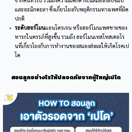
จากคนทั่วไป รวมถึงความแตกต่างในสมองกลีบขมับ
และอะมิกดะลา ซึ่งเกี่ยวโยงกับพฤติกรรมทางเพศที่ผิด
ปกติ
ระดับฮอร์โมน
แอนโดรเจน หรือฮอร์โมนเพศชายของ
ทารกในครรภ์ที่สูงขึ้น รวมถึง ฮอร์โมนเทสโทสเตอโร
นที่เกี่ยวโยงกับการทำงานของสมองส่งผลให้เกิดโรคเป
โด
สอนลูกอย่างไรให้ปลอดภัยจากผู้ใหญ่เปโด