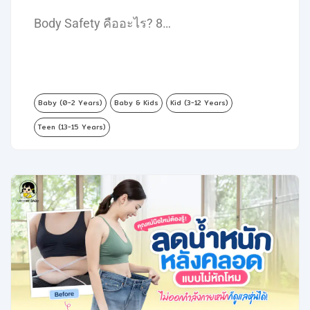
Body Safety คืออะไร? 8…
Baby (0-2 Years)
Baby & Kids
Kid (3-12 Years)
Teen (13-15 Years)