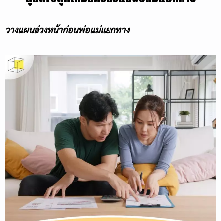
วางแผนล่วงหน้าก่อนพ่อแม่แยกทาง