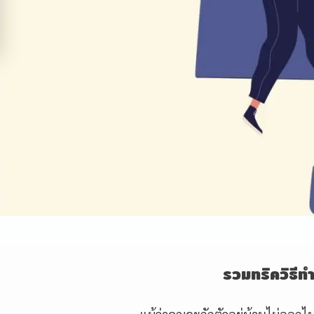
รวมทริควิธีท