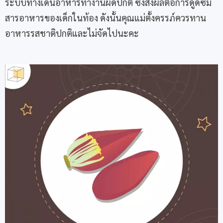
ระบบทางเดินอาหารทำงานผิดปกติ ซึ่งส่งผลต่อการดูดซึม
สารอาหารของเด็กในท้อง ดังนั้นคุณแม่ตั้งครรภ์ควรทาน
อาหารรสชาติปกติและไม่จัดไปนะคะ