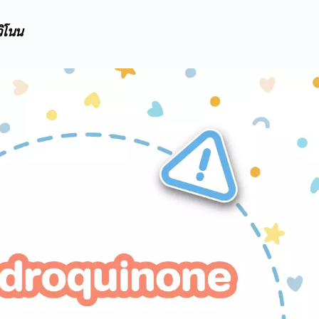
วิโนน
Name
Email
Phone Number
Message