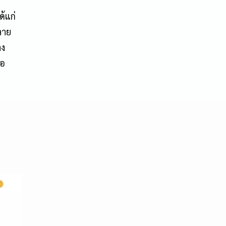
ด้แก่
ลาย
าง
่อ