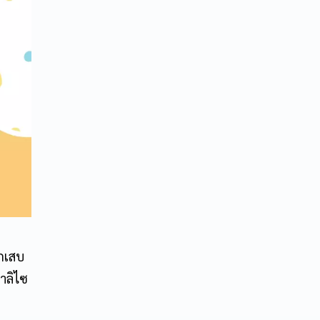
ักเสบ
าลิไซ