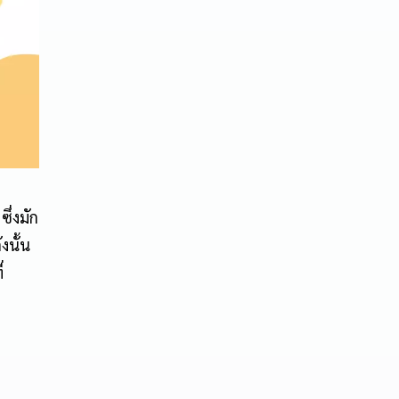
ึ่งมัก
งนั้น
่