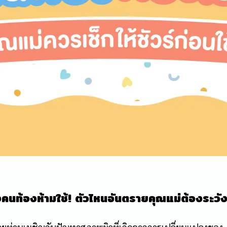
คนท้องห้ามใช้
! ตัวไหนอันตรายคุณแม่ต้องระวั