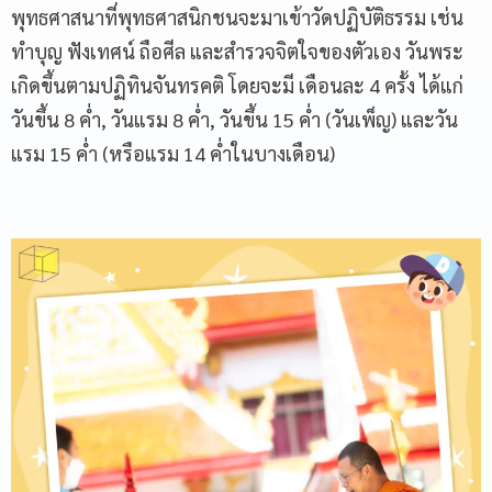
พุทธศาสนาที่พุทธศาสนิกชนจะมาเข้าวัดปฏิบัติธรรม เช่น
ทำบุญ ฟังเทศน์ ถือศีล และสำรวจจิตใจของตัวเอง วันพระ
เกิดขึ้นตามปฏิทินจันทรคติ โดยจะมี เดือนละ 4 ครั้ง ได้แก่
วันขึ้น 8 ค่ำ, วันแรม 8 ค่ำ, วันขึ้น 15 ค่ำ (วันเพ็ญ) และวัน
แรม 15 ค่ำ (หรือแรม 14 ค่ำในบางเดือน)
Name