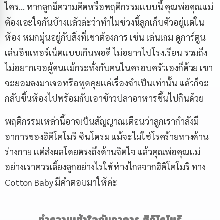
ใคร… หากลูกมีความคิดหรือพฤติกรรมแบบนี้ คุณพ่อคุณแม่
ต้องเอะใจกันบ้างแล้วล่ะว่าทำไมช่วงนี้ลูกเก็บตัวอยู่แต่ใน
ห้อง หมกมุ่นอยู่กับสิ่งที่เขาต้องการ เช่น เล่นเกม ดูการ์ตูน
เล่นอินเทอร์เน็ตแบบเกินพอดี ไม่อยากไปโรงเรียน รวมถึง
ไม่อยากเจอผู้คนแม้กระทั่งกับคนในครอบครัวเองก็ด้วย เขา
จะยอมลงมาเจอหรือพูดคุยแค่เรื่องจำเป็นเท่านั้น แล้วก็จะ
กลับขึ้นห้องไปพร้อมกับเอาข้าวปลาอาหารขึ้นไปกินด้วย
พฤติกรรมเหล่านี้อาจเป็นสัญญาณเตือนว่าลูกเรากำลังมี
อาการของฮิคิโคโมริ ซินโดรม แม้จะไม่ใช่โรคร้ายทางด้าน
ร่างกาย แต่ส่งผลโดยตรงถึงด้านจิตใจ แล้วคุณพ่อคุณแม่
อย่างเราควรเลี้ยงลูกอย่างไรให้ห่างไกลจากฮิคิโคโมริ ทาง
Cotton Baby มีคำตอบมาให้ค่ะ
ทำความเข้าใจกับอาการ ฮิคิโคโมริ