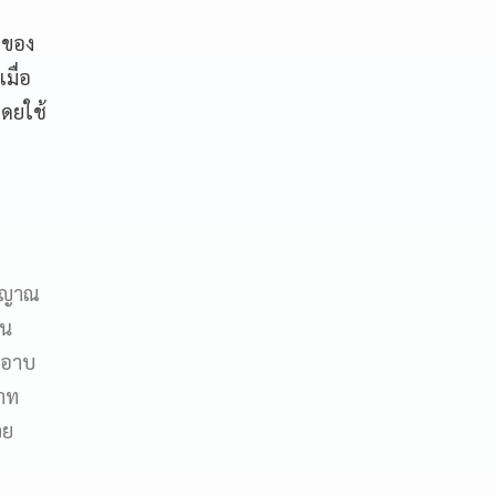
าของ
มื่อ
โดยใช้
ัญญาณ
็น
 อาบ
สาท
วย