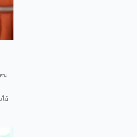
่ไหน
นไม้