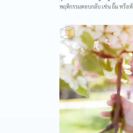
พฤติกรรมตอบกลับ เช่น ยิ้ม หรือห