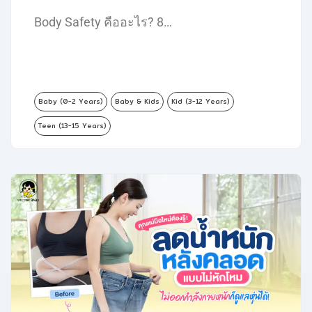
Body Safety คืออะไร? 8…
Baby (0-2 Years)
Baby & Kids
Kid (3-12 Years)
Teen (13-15 Years)