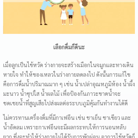
เลือกดื่มก็ดีนะ
เมื่อลูกเป็นไข้หวัด ร่างกายจะสร้างเมือกในจมูกและทางเดิน
หายใจ ทำให้ของเหลวในร่างกายลดลงไป ดังนั้นการแก้ไข
คือการดื่มน้ำปริมาณมาก ๆ เช่น น้ำเปล่าอุณหภูมิห้อง น้ำผึ้ง
มะนาว น้ำซุปใส น้ำผลไม้ เพื่อป้องกันภาวะขาดน้ำจะ
ชดเชยน้ำที่สูญเสียไปส่งผลต่อระบบภูมิคุ้มกันทำงานได้ดี
ไม่ควรทานเครื่องดื่มที่มีกาเฟอีน เช่น ชาเย็น ชาเขียว และ
น้ำอัดลม เพราะกาเฟอีนจะมีผลกระทบให้การนอนหลับ
ยาก ซึ่งจะทำให้ร่างกายไม่ได้รับการพักผ่อน อาการไข้หวัดก็