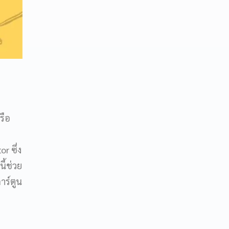
รือ
r ซึ่ง
ี้ช่วย
าร์ตูน