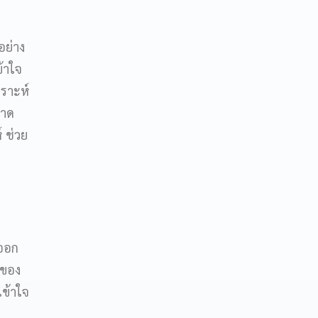
อย่าง
้าใจ
คราะห์
วาด
์ ช่วย
งออก
นของ
เข้าใจ