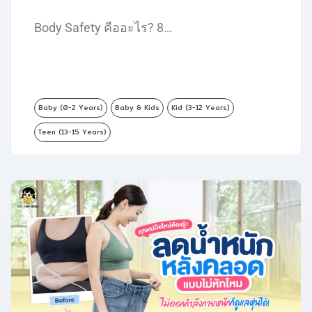
Body Safety คืออะไร? 8…
Baby (0-2 Years)
Baby & Kids
Kid (3-12 Years)
Teen (13-15 Years)