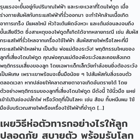
รุนแรงจะขึ้นอยู่กับปริมาณไฟฟ้า และระยะเวลาที่โดนไฟดูด เมื่อ
ร่างกายสัมผัสกับกระแสไฟฟ้าที่รั่วออกมา จะทำให้กล้ามเนื้อเกิด
อาการเกร็ง มีแผลไหม้ หัวใจเต้นผิดจังหวะ และเต้นอ่อนลงจนถึง
ขั้นเสียชีวิต ซึ่งสาเหตุของไฟดูดก็เกิดได้จากหลายกรณี เช่น สัมผัส
กระแสไฟที่รั่วไหลจากเครื่องใช้ไฟฟ้า สัมผัสสายไฟหรือโลหะที่มี
กระแสไฟฟ้าไหลผ่าน เป็นต้น พ่อแม่ต้องระวัง! พฤติกรรมไหนของ
ลูกที่เสี่ยงโดนไฟดูด คุณพ่อคุณแม่ต้องพึงระวังและคอยสังเกต
พฤติกรรมเสี่ยงของลูก โดยเฉพาะเด็กเล็กวัยกำลังซนยิ่งต้องระวัง
เป็นพิเศษ เพราะเขาพร้อมจะยื่นมือน้อย ๆ ไปสัมผัสกับสิ่งรอบตัว
ตลอดเวลา หากปล่อยให้คลาดสายตาอาจเกิดอันตรายได้ โดย
ตัวอย่างพฤติกรรมของลูกที่เสี่ยงโดนไฟดูด มีดังนี้ ใช้นิ้วมือ แหย่
เข้าไปในช่องปลั๊กไฟ หรือวัตถุที่เป็นโลหะ เช่น ส้อม กิ๊บหนีบผม ใช้
มือจับบริเวณสายไฟหรือเครื่องใช้ไฟฟ้าที่ชำรุด […]
เผยวิธีห่อตัวทารกอย่างไรให้ลูก
ปลอดภัย สบายตัว พร้อมรับโลก