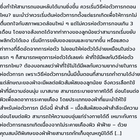
ซึ่งทำให้สามารถนอนหลับได้นานยิ่งขึ้น ควรเริ่มวิธีห่อตัวทารกตอน
ไหน? แนะนำว่าควรเริ่มต้นห่อตัวทารกตั้งแต่แรกเกิดเพื่อให้ทารกไม่
ตื่นตกใจกับสภาพแวดล้อมใหม่ ๆ แต่ไม่ควรห่อตัวทารกจนเกิน 3
เดือน โดยอาจสังเกตได้จากท่าทางของลูกน้อยว่าสามารถเริ่มขยับ
พลิกตัวได้เอง เริ่มมีการขยับของแขนและขามากขึ้น หรือแสดง
ท่าทางที่อึดอัดจากการห่อตัว ไม่ยอมให้ห่อตัวได้ง่ายเหมือนในช่วง
แรก ๆ ก็สามารถหยุดการห่อตัวได้เลยค่ะ ผ้าที่ใช้มีผลกับวิธีห่อตัว
ทารกไหม? ต้องบอกเลยว่าผ้าที่ใช้ไม่ได้มีผลกับความยากง่ายในการ
ห่อตัวทารก เพราะวิธีห่อตัวทารกนั้นมีขั้นตอนที่สามารถทำตามได้ง่าย
แต่ลักษณะของผ้าจะมีผลต่อผิวสัมผัสของลูกน้อย จึงควรเลือกใช้
ผ้าที่มีความอ่อนนุ่ม เบาสบาย สามารถระบายอากาศได้ดี อ่อนโยนต่อ
ผิวเพื่อลดอาการระคายเคือง โดยประเภทของผ้าที่แนะนำให้ใช้
สำหรับห่อตัวทารก มีดังนี้ ผ้าสำลี – เนื้อสัมผัสของผ้าสำลีจะมีความ
อ่อนโยนต่อผิว สามารถให้ความอบอุ่นแก่ร่างกายได้ดี เหมาะกับการ
ห่อตัวทารกแรกเกิดเนื่องจากไม่ระคายเคืองผิว ผ้าฝ้าย – ด้วย
คุณสมบัติพิเศษของผ้าฝ้ายสามารถกักเก็บอุณหภูมิได้ดี […]