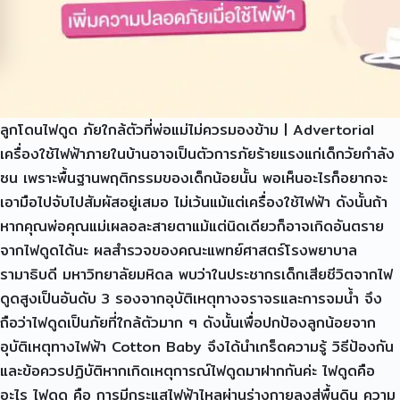
ลูกโดนไฟดูด ภัยใกล้ตัวที่พ่อแม่ไม่ควรมองข้าม | Advertorial
เครื่องใช้ไฟฟ้าภายในบ้านอาจเป็นตัวการภัยร้ายแรงแก่เด็กวัยกำลัง
ซน เพราะพื้นฐานพฤติกรรมของเด็กน้อยนั้น พอเห็นอะไรก็อยากจะ
เอามือไปจับไปสัมผัสอยู่เสมอ ไม่เว้นแม้แต่เครื่องใช้ไฟฟ้า ดังนั้นถ้า
หากคุณพ่อคุณแม่เผลอละสายตาแม้แต่นิดเดียวก็อาจเกิดอันตราย
จากไฟดูดได้นะ ผลสำรวจของคณะแพทย์ศาสตร์โรงพยาบาล
รามาธิบดี มหาวิทยาลัยมหิดล พบว่าในประชากรเด็กเสียชีวิตจากไฟ
ดูดสูงเป็นอันดับ 3 รองจากอุบัติเหตุทางจราจรและการจมน้ำ จึง
ถือว่าไฟดูดเป็นภัยที่ใกล้ตัวมาก ๆ ดังนั้นเพื่อปกป้องลูกน้อยจาก
อุบัติเหตุทางไฟฟ้า Cotton Baby จึงได้นำเกร็ดความรู้ วิธีป้องกัน
และข้อควรปฏิบัติหากเกิดเหตุการณ์ไฟดูดมาฝากกันค่ะ ไฟดูดคือ
อะไร ไฟดูด คือ การมีกระแสไฟฟ้าไหลผ่านร่างกายลงสู่พื้นดิน ความ