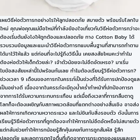
เผยวิธีห่อตัวทารกอย่างไรให้ลูกปลอดภัย สบายตัว พร้อมรับโลกใบ
ใหม่ คุณพ่อคุณแม่มือใหม่ที่กำลังข้องใจเกี่ยวกับวิธีห่อตัวทารกว่าจะ
ต้องเริ่มต้นยังไงให้ถูกต้องและปลอดภัย ทาง Cotton Baby ได้
รวบรวมข้อมูลและแนะนำวิธีห่อตัวทารกแบบพื้นฐานที่สามารถทำตาม
ได้มาไว้ให้แล้ว แต่ก่อนที่จะไปรู้ถึงวิธีนั้น เคยสงสัยไหมคะว่าทำไม
ต้องห่อตัวให้เด็กด้วยล่ะ? เจ้าตัวน้อยจะไม่อึดอัดเหรอ? มาเริ่ม
ไขข้อสงสัยเหล่านี้ไปพร้อมกันเลย ทำไมต้องเรียนรู้วิธีห่อตัวทารก?
ช่วงเวลา 9 เดือนของทารกในครรภ์เป็นช่วงที่ได้รับการปกป้องดูแล
เป็นอย่างดี เนื่องจากในครรภ์จะมีถุงน้ำคร่ำทำหน้าที่ปกป้องทารก
จากการได้รับความกระทบกระเทือน แต่เมื่อถึงเวลาที่ทารกลืมตาดู
โลกก็จะต้องเผชิญกับสภาพแวดล้อมที่แตกต่างอย่างสิ้นเชิง อาจส่ง
ผลให้ทารกเกิดความหวาดระแวง และไม่ชินกับสิ่งรอบตัว ดังนั้นการ
เรียนรู้วิธีห่อตัวทารกที่ถูกต้องจะทำให้ทารกไม่อึดอัดหรือไม่สบายตัว
แต่กลับช่วยทำให้ทารกน้อยรู้สึกคุ้นเคยกับการถูกสัมผัส รู้สึก
ปลอดภัย และลดการตกใจตื่นที่เกิดจากการกระตุกของแขนและขา