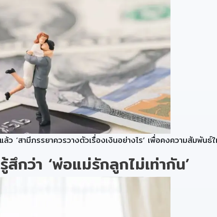
แล้ว ‘สามีภรรยาควรวางตัวเรื่องเงินอย่างไร’ เพื่อคงความสัมพันธ์ใ
สึกว่า ‘พ่อแม่รักลูกไม่เท่ากัน’