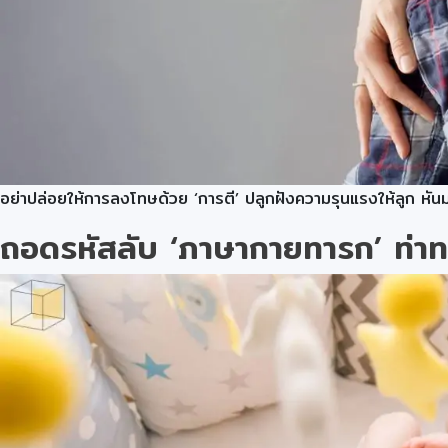
อย่าปล่อยให้การลงโทษด้วย ‘การตี’ ปลูกฝังความรุนแรงให้ลูก ห
ถอดรหัสลับ ‘ภาษากายทารก’ ท่าท