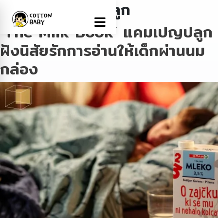
Tag:
ไอเดียเลี้ยงลูก
‘The Milk Book’ แคมเปญปลูก
ฝังนิสัยรักการอ่านให้เด็กผ่านนม
กล่อง