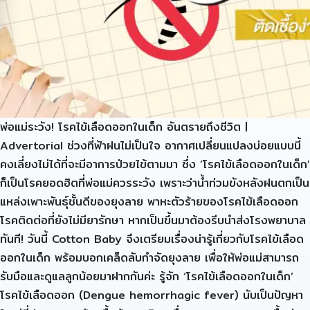
พ่อแม่ระวัง! โรคไข้เลือดออกในเด็ก อันตรายถึงชีวิต |
Advertorial ช่วงที่ฟ้าฝนไม่เป็นใจ อากาศเปลี่ยนแปลงบ่อยแบบนี้
คงเลี่ยงไม่ได้ที่จะมีอาการป่วยไข้ตามมา ซึ่ง ‘โรคไข้เลือดออกในเด็ก’
ก็เป็นโรคยอดฮิตที่พ่อแม่ควรระวัง เพราะว่าน้ำท่วมขังหลังฝนตกเป็น
แหล่งเพาะพันธุ์ชั้นดีของยุงลาย พาหะตัวร้ายของโรคไข้เลือดออก
โรคติดต่อที่ยังไม่มียารักษา หากเป็นขึ้นมาต้องรีบนำส่งโรงพยาบาล
ทันที! วันนี้ Cotton Baby จึงเตรียมเรื่องน่ารู้เกี่ยวกับโรคไข้เลือด
ออกในเด็ก พร้อมบอกเคล็ดลับกำจัดยุงลาย เพื่อให้พ่อแม่สามารถ
รับมือและดูแลลูกน้อยมาฝากกันค่ะ รู้จัก ‘โรคไข้เลือดออกในเด็ก’
โรคไข้เลือดออก (Dengue hemorrhagic fever) นับเป็นปัญหา