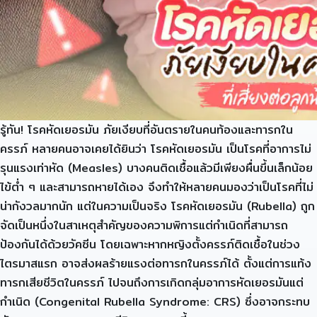
รู้ทัน! โรคหัดเยอรมัน ภัยเงียบที่อันตรายในคนท้องและทารกใน
ครรภ์ หลายคนอาจเคยได้ยินว่า โรคหัดเยอรมัน เป็นโรคที่อาการไม่
รุนแรงเท่าหัด (Measles) บางคนติดเชื้อแล้วมีเพียงผื่นขึ้นเล็กน้อย
ไข้ต่ำ ๆ และสามารถหายได้เอง จึงทำให้หลายคนมองว่าเป็นโรคที่ไม่
น่ากังวลมากนัก แต่ในความเป็นจริง โรคหัดเยอรมัน (Rubella) ถูก
จัดเป็นหนึ่งในสาเหตุสำคัญของความพิการแต่กำเนิดที่สามารถ
ป้องกันได้ด้วยวัคซีน โดยเฉพาะหากหญิงตั้งครรภ์ติดเชื้อในช่วง
ไตรมาสแรก อาจส่งผลร้ายแรงต่อทารกในครรภ์ได้ ตั้งแต่การแท้ง
ทารกเสียชีวิตในครรภ์ ไปจนถึงการเกิดกลุ่มอาการหัดเยอรมันแต่
กำเนิด (Congenital Rubella Syndrome: CRS) ซึ่งอาจกระทบ