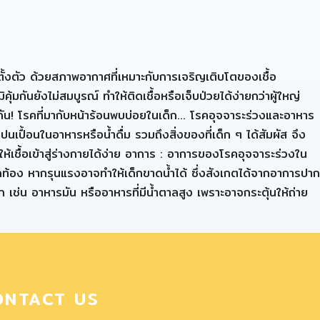
นตั้งตัว ด้วยสภาพอากาศที่เหมาะกับการเจริญเติบโตของเชื้อ
มกันยังไม่สมบูรณ์ ทำให้ติดเชื้อหรือเจ็บป่วยได้ง่ายกว่าผู้ใหญ่
กัน! โรคที่มากับหน้าร้อนพบบ่อยในเด็ก… โรคอุจจาระร่วงและอาหาร
รคปนเปื้อนในอาหารหรือน้ำดื่ม รวมถึงสิ่งของที่เด็ก ๆ ได้สัมผัส จึง
ห้เชื้อเข้าสู่ร่างกายได้ง่าย อาการ : อาการของโรคอุจจาระร่วงใน
ปวดท้อง หากรุนแรงอาจทำให้เด็กขาดน้ำได้ ซึ่งสังเกตได้จากอาการปาก
าก เช่น อาหารมัน หรืออาหารที่มีน้ำตาลสูง เพราะอาจกระตุ้นให้ถ่าย
ONTACT US