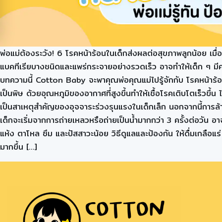
พ่อแม่ต้องระวัง! 6 โรคหน้าร้อนในเด็กส่งผลต่อสุขภาพลูกน้อย เมื่
แบคทีเรียบางชนิดและแพร่กระจายอย่างรวดเร็ว อาจทำให้เด็ก ๆ มีความเส
บทความนี้ Cotton Baby จะพาคุณพ่อคุณแม่ไปรู้จักกับ โรคหน้าร้อน
เป็นพิษ ด้วยอุณหภูมิของอากาศที่สูงขึ้นทำให้เชื้อโรคเติบโตเร็วขึ้น 
เป็นสาเหตุสำคัญของอุจจาระร่วงรุนแรงในเด็กเล็ก นอกจากนี้การล้างม
เด็กจะเริ่มจากการถ่ายเหลวหรือถ่ายเป็นน้ำมากกว่า 3 ครั้งต่อวัน 
แห้ง ตาโหล ซึม และปัสสาวะน้อย วิธีดูแลและป้องกัน ให้ดื่มเกลือแร่
มากขึ้น […]