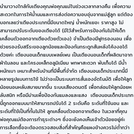
นำมาวางใกล้กับเตียงคุณพ่อคุณแม่ในช่วงเวลากลางคืน เพื่อความ
สะดวกในการให้น้ำนมและการส่งต่อความอบอุ่นจากแม่สู่ลูก แต่ต้อง
บอกเลยว่าเตียงประเภทนี้มีขนาดใหญ่ น้ำหนักเยอะ ราคาสูง ไม่
สามารถปรับระดับของเตียงได้ (มีไว้สำหรับการป้องกันไม่ให้เด็ก
เคลื่อนตัวออกจากเตียงด้วยตัวเอง) จำเป็นต้องมีฟูกรองนอน เพื่อ
ช่วยรองรับสรีระของลูกน้อยและป้องกันกระดูกสันหลังโค้งงอได้
ด้วยค่ะ เตียงนอนเด็กแบบเพลย์เพน เป็นเตียงนอนเด็กที่ผลิตมาจาก
ผ้าไนลอน และโครงเหล็กอลูมิเนียม พกพาสะดวก พับเก็บได้ มีน้ำ
หนักเบา เหมาะสำหรับบ้านที่มีพื้นที่จำกัด เตียงนอนเด็กประเภทนี้มี
หลายรูปแบบการใช้ ไม่ว่าจะเป็นระบบการสั่นเองอัตโนมัติ เพื่อให้ลูก
น้อยนอนหลับสบายมากขึ้น ระบบเสียงดนตรี เพื่อกล่อมให้ลูกน้อยห
ลับสนิท หรือมีม่านเพื่อป้องกันแมลงและแสง เตียงนอนเด็กประเภท
นี้ถูกออกแบบมาให้สามารถปรับได้ 2 ระดับคือ ระดับที่ใช้นอน และ
ระดับที่ใช้เป็นที่กั้นไม่ให้ ลูกเคลื่อนตัวออกจากเตียง ในเวลาที่คุณ
พ่อคุณแม่ต้องการทำธุระต่างๆ ซึ่งจะยังคงเห็นเจ้าตัวน้อยอยู่ค่ะ
การเลือกซื้อจะต้องตรวจสอบสิ่งที่สำคัญคือแผงข้างควรไม่ต่ำกว่า