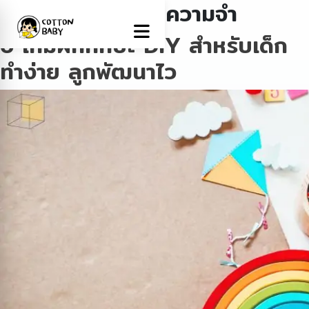
Tag:
เกมฝึกทักษะความจำ
6 เกมฝึกทักษะ DIY สำหรับเด็ก
ทำง่าย ลูกพัฒนาไว