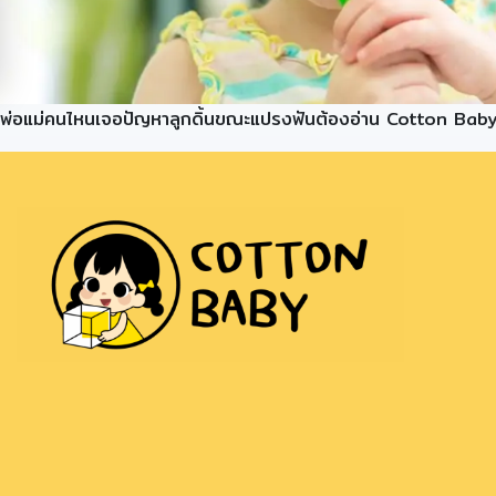
พ่อแม่คนไหนเจอปัญหาลูกดิ้นขณะแปรงฟันต้องอ่าน Cotton Baby จะม