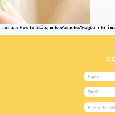
าบอก How to วิธีจับลูกแปรงฟันแบบไหนให้อยู่นิ่ง ๆ ได้ ทำแล้วลู
C