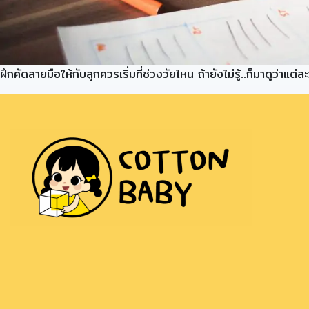
ฝึกคัดลายมือให้กับลูกควรเริ่มที่ช่วงวัยไหน ถ้ายังไม่รู้..ก็มาดูว่า