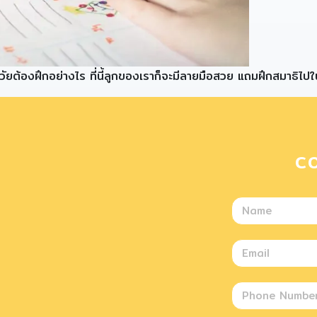
แต่ละวัยต้องฝึกอย่างไร ที่นี้ลูกของเราก็จะมีลายมือสวย แถมฝึกสมาธิไป
C