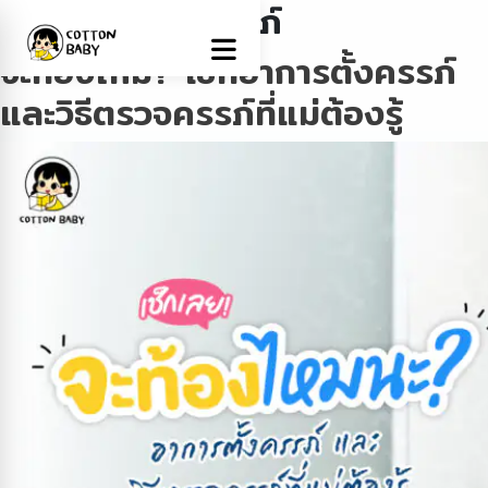
Tag:
วิธีตรวจครรภ์
จะท้องไหม? เช็กอาการตั้งครรภ์
และวิธีตรวจครรภ์ที่แม่ต้องรู้