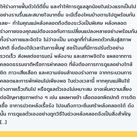
ให้ร่างกายฟื้นตัวได้ดีขึ้น และทำให้การดูแลลูกน้อยในช่วงแรกเป็นไป
อย่างราบรื่นและสบายใจมากขึ้น จะมีเรื่องไหนบ้างตามไปดูพร้อมกัน
เลย~ ทำไมคุณแม่หลังคลอดถึงต้องระวังเป็นพิเศษ หลังคลอด
ร่างกายของคุณแม่ต้องเจอกับการเปลี่ยนแปลงหลายอย่างพร้อมกัน
ทั้งร่างกายและจิตใจ ไม่ว่าจะเป็น มดลูกที่กำลังหดตัวกลับสู่สภาพ
ปกติ ซึ่งต้องใช้เวลาในการฟื้นฟู ฮอร์โมนที่มีการปรับตัวอย่าง
รวดเร็ว ส่งผลต่ออารมณ์ พลังงาน และสภาพจิตใจ แผลจากการ
คลอดธรรมชาติหรือการผ่าคลอด ที่ยังต้องการการดูแลอย่างใกล้
ชิด ภาวะเสียเลือด และความอ่อนล้าของร่างกาย จากกระบวนการ
คลอดและการพักผ่อนไม่เพียงพอ ในช่วงเวลานี้ หากคุณแม่ฝืนใช้
ร่างกายเร็วเกินไป หรือดูแลตัวเองไม่เหมาะสม อาจเพิ่มความเสี่ยง
ต่อปัญหาสุขภาพต่าง ๆ เช่น แผลหายช้า เลือดออกผิดปกติ การติด
เชื้อ อาการปวดหลังเรื้อรัง ไปจนถึงภาวะซึมเศร้าหลังคลอดได้ ดัง
นั้น การดูแลตัวเองอย่างถูกวิธีในช่วงหลังคลอดจึงเป็นสิ่งสำคัญ
[…]