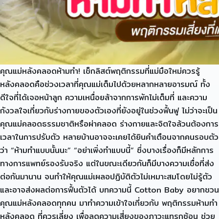
คุณแม่หลังคลอดห้ามทำ! เช็กลิสต์พฤติกรรมที่แม่มือใหม่ควรรู้
หลังคลอดคือช่วงเวลาที่คุณแม่เต็มไปด้วยหลากหลายอารมณ์ ทั้ง
ดีใจที่ได้เจอหน้าลูก ความเหนื่อยล้าจากการพักไม่เต็มที่ และความ
กังวลใจเกี่ยวกับร่างกายของตัวเองที่ยังอยู่ในช่วงฟื้นฟู ไม่ว่าจะเป็น
คุณแม่คลอดธรรมชาติหรือผ่าคลอด ร่างกายและจิตใจล้วนต้องการ
เวลาในการปรับตัว หลายบ้านอาจจะเคยได้ยินคำเตือนจากคนรอบตัว
ว่า “ห้ามทำแบบนั้นนะ” “อย่าเพิ่งทำแบบนี้” ซึ่งบางเรื่องก็มีหลักการ
ทางการแพทย์รองรับจริง แต่ในขณะเดียวกันก็มีบางความเชื่อที่ส่ง
ต่อกันมานาน จนทำให้คุณแม่เผลอปฏิบัติตัวไม่เหมาะสมโดยไม่รู้ตัว
และอาจส่งผลต่อการฟื้นตัวได้ บทความนี้ Cotton Baby อยากชวน
คุณแม่หลังคลอดทุกคน มาทำความเข้าใจเกี่ยวกับ พฤติกรรมห้ามทำ
หลังคลอด ที่ควรเลี่ยง เพื่อลดความเสี่ยงของภาวะแทรกซ้อน ช่วย