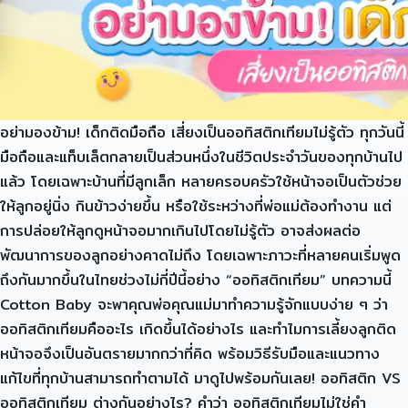
อย่ามองข้าม! เด็กติดมือถือ เสี่ยงเป็นออทิสติกเทียมไม่รู้ตัว ทุกวันนี้
มือถือและแท็บเล็ตกลายเป็นส่วนหนึ่งในชีวิตประจำวันของทุกบ้านไป
แล้ว โดยเฉพาะบ้านที่มีลูกเล็ก หลายครอบครัวใช้หน้าจอเป็นตัวช่วย
ให้ลูกอยู่นิ่ง กินข้าวง่ายขึ้น หรือใช้ระหว่างที่พ่อแม่ต้องทำงาน แต่
การปล่อยให้ลูกดูหน้าจอมากเกินไปโดยไม่รู้ตัว อาจส่งผลต่อ
พัฒนาการของลูกอย่างคาดไม่ถึง โดยเฉพาะภาวะที่หลายคนเริ่มพูด
ถึงกันมากขึ้นในไทยช่วงไม่กี่ปีนี้อย่าง “ออทิสติกเทียม” บทความนี้
Cotton Baby จะพาคุณพ่อคุณแม่มาทำความรู้จักแบบง่าย ๆ ว่า
ออทิสติกเทียมคืออะไร เกิดขึ้นได้อย่างไร และทำไมการเลี้ยงลูกติด
หน้าจอจึงเป็นอันตรายมากกว่าที่คิด พร้อมวิธีรับมือและแนวทาง
แก้ไขที่ทุกบ้านสามารถทำตามได้ มาดูไปพร้อมกันเลย! ออทิสติก VS
ออทิสติกเทียม ต่างกันอย่างไร? คำว่า ออทิสติกเทียมไม่ใช่คำ