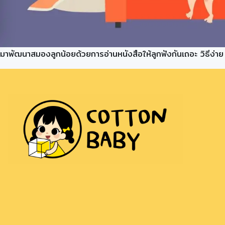
มาพัฒนาสมองลูกน้อยด้วยการอ่านหนังสือให้ลูกฟังกันเถอะ วิธีง่