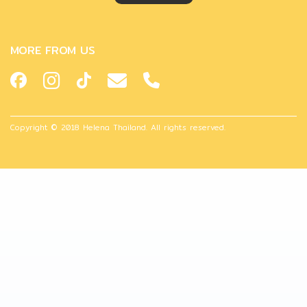
MORE FROM US
Copyright © 2018 Helena Thailand. All rights reserved.