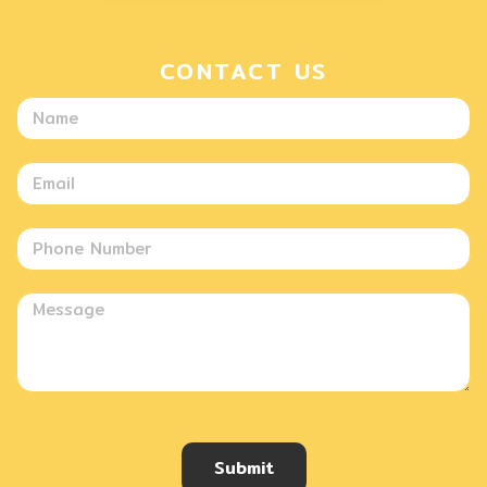
CONTACT US
Submit