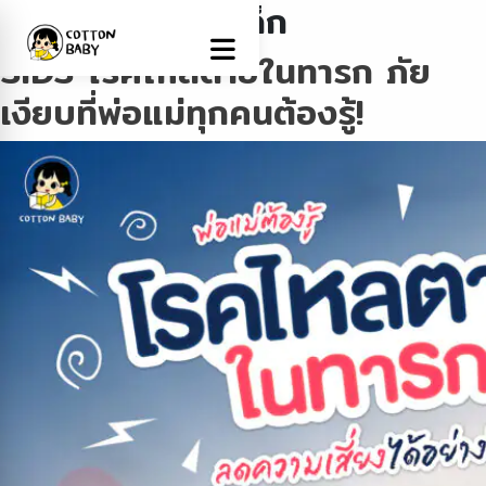
Tag:
พัฒนาการเด็ก
SIDS โรคไหลตายในทารก ภัย
Name
เงียบที่พ่อแม่ทุกคนต้องรู้!
Email
Phone Number
Message