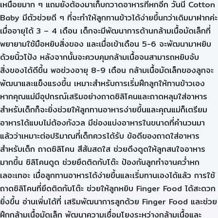
เหนื่อยมาก ๆ แถมยังต้องมาเก็บกวาดอาหารที่หกอีก วันนี้ Cotton
Baby มีตัวช่วยดี ๆ ที่จะทำให้ลูกทานข้าวได้ง่ายขึ้นกว่าเดิมมาฝากค่ะ
เมื่ออายุได้ 3 – 4 เดือน เด็กจะมีพัฒนาการด้านกล้ามเนื้อมัดเล็กที่
พยายามใช้มือหยิบสิ่งของ และเมื่อเข้าเดือน 5-6 จะพัฒนามาหยิบ
ด้วยนิ้วโป้ง หลังจากนั้นจะควบคุมกล้ามเนื้อจนสามารถหยิบจับ
สิ่งของได้ดีขึ้น พอช่วงอายุ 8-9 เดือน กล้ามเนื้อมัดเล็กของลูกจะ
พัฒนาและแข็งแรงขึ้น เหมาะสำหรับการเริ่มฝึกลูกให้ทานข้าวเอง
หากคุณแม่มีอุปกรณ์เสริมอย่างถาดซิลิโคนและถาดหลุมใส่อาหาร
สำหรับเด็กก็จะยิ่งช่วยให้ลูกทานอาหารง่ายขึ้นและคุณแม่ก็เตรียม
อาหารได้แบบไม่ต้องกังวล มีช่องแบ่งอาหารในขนาดที่คำนวนมา
แล้วว่าเหมาะต่อปริมาณที่เด็กควรได้รับ ข้อดีของถาดใส่อาหาร
สำหรับเด็ก ถาดซิลิโคน สีสันสดใส ช่วยดึงดูดให้ลูกสนใจอาหาร
มากขึ้น ซิลิโคนดูด ช่วยยึดติดกับโต๊ะ ป้องกันลูกทำจานคว่ำหก
เลอะเทอะ เมื่อลูกทานอาหารได้ง่ายขึ้นและเริ่มทานเองได้แล้ว การใช้
ถาดซิลิโคนที่ยึดติดกับโต๊ะ ช่วยให้ลูกหยิบ Finger Food ได้สะดวก
ยิ่งขึ้น อ่านเพิ่มได้ที่ เสริมพัฒนาการลูกด้วย Finger Food และช่วย
ฝึกกล้ามเนื้อมัดเล็ก พัฒนาความเชื่อมโยงระหว่างกล้ามเนื้อและ