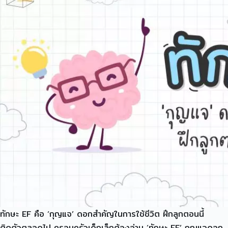
ทักษะ EF คือ ‘กุญแจ’ ดอกสำคัญในการใช้ชีวิต ฝึกลูกตอนนี้
ติดตัวตลอดไป ครอบครัวเด็กเล็กต้องอ่าน ‘ทักษะ EF’ กุญแจดอก