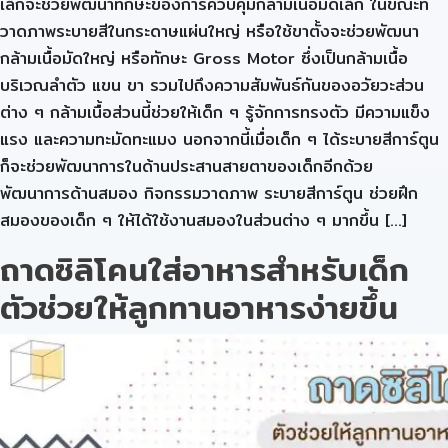
เล็กจะช่วยพัฒนาทักษะของการควบคุมกล้ามเนื้อมัดเล็ก ในขณะที่
วาดภาพระบายสีในกระดาษแผ่นใหญ่ หรือใช้ขาตั้งจะช่วยพัฒนา
กล้ามเนื้อมัดใหญ่ หรือทักษะ Gross Motor ซึ่งเป็นกล้ามเนื้อ
บริเวณลำตัว แขน ขา รวมไปถึงความสัมพันธ์กันของอวัยวะส่วน
ต่าง ๆ กล้ามเนื้อส่วนนี้ช่วยให้เด็ก ๆ รู้จักการทรงตัว มีความแข็ง
แรง และความทะมัดทะแมง นอกจากนี้เมื่อเด็ก ๆ ได้ระบายสีการ์ตูน
ก็จะช่วยพัฒนาการในด้านประสานสายตาของเด็กอีกด้วย
พัฒนาการด้านสมอง กิจกรรมวาดภาพ ระบายสีการ์ตูน ช่วยฝึก
สมองของเด็ก ๆ ให้ได้ใช้งานสมองในส่วนต่าง ๆ มากขึ้น […]
ถาดซิลิโคนใส่อาหารสำหรับเด็ก
ตัวช่วยให้ลูกทานอาหารง่ายขึ้น