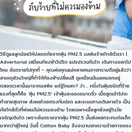
วิธีดูแลลูกน้อยให้ปลอดภัยจากฝุ่น PM2.5 มลพิษร้ายใกล้ตัวเรา |
Advertorial เสมือนท้องฟ้าวิปริต แปรปรวนทันใด เดินทางออกไป
ไหน อันตรายไปทุกที่ ~ คุณพ่อคุณแม่หลายคนอาจทราบดีอยู่แล้วว่า
สาเหตุส่วนใหญ่ที่ทำให้ท้องฟ้าเปลี่ยนสี ดูเหมือนมีเมฆหมอกอยู่
ตลอดเวลานั้นมาจากมลพิษ แต่รู้ไหมคะ? ว่า… หนึ่งในฝุ่นชนิดที่ร้าย
แรงที่สุดก็คือ ‘ฝุ่น PM2.5’ เจ้าฝุ่นละอองขนาดจิ๋ว เมื่อสูดเข้าไปจะ
ทำลายสุขภาพ ส่งผลโดยตรงกับปอด และระบบทางเดินหายใจ เป็น
ภัยใกล้ตัวที่พ่อแม่ไม่ควรมองข้าม โดยเฉพาะเมื่อลูกยังอยู่ในวัย
เจริญเติบโต เพราะอันตรายจากฝุ่น PM2.5 นั้นส่งผลกระทบต่อเด็ก
มากกว่าผู้ใหญ่ วันนี้ Cotton Baby จึงจะมาบอกความร้ายกาจของ