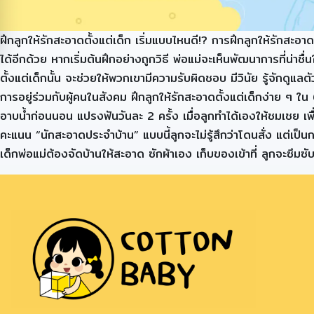
ฝึกลูกให้รักสะอาดตั้งแต่เด็ก เริ่มแบบไหนดี!? การฝึกลูกให้รักสะ
ได้อีกด้วย หากเริ่มต้นฝึกอย่างถูกวิธี พ่อแม่จะเห็นพัฒนาการที่น่า
ตั้งแต่เด็กนั้น จะช่วยให้พวกเขามีความรับผิดชอบ มีวินัย รู้จักดูแลตั
การอยู่ร่วมกับผู้คนในสังคม ฝึกลูกให้รักสะอาดตั้งแต่เด็กง่าย ๆ ใน
อาบน้ำก่อนนอน แปรงฟันวันละ 2 ครั้ง เมื่อลูกทำได้เองให้ชมเชย เพื่
คะแนน “นักสะอาดประจำบ้าน” แบบนี้ลูกจะไม่รู้สึกว่าโดนสั่ง แต่เป็น
เด็กพ่อแม่ต้องจัดบ้านให้สะอาด ซักผ้าเอง เก็บของเข้าที่ ลูกจะซึมซ