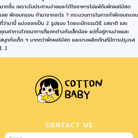
มากขึ้น เพราะรับประทานง่ายและได้ใยอาหารไม่แพ้กับผักผลไม้สด
เลย ผักอบกรอบ ทำมาจากอะไร ? กระบวนการในการทำผักอบกรอบ
ที่ว่ามานี้ แบ่งออกเป็น 2 รูปแบบ โดยจะมีกรรมวิธี รสชาติ และ
คุณค่าทางโภชนาการที่แตกต่างกันเล็กน้อย แต่ทั้งคู่ทานง่ายและ
สนุกกับเด็ก ๆ มากกว่าผักผลไม้สด และบางผลิตภัณฑ์มีการปรุงรส
[…]
CONTACT US