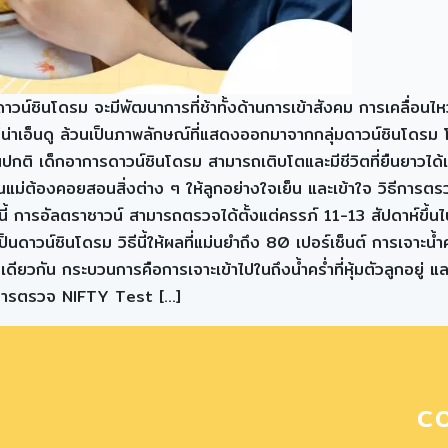
์ซินโดรม จะมีพัฒนาการที่ช้าทั้งด้านการเข้าสังคม การเคลื่อนไหว แล
่น่าเอ็นดู ล้วนเป็นภาพลักษณ์ที่แสดงออกมาจากกลุ่มดาวน์ซินโดรม โ
นปกติ เด็กอาการดาวน์ซินโดรม สามารถเติบโตและมีชีวิตที่ยืนยาวได้เ
่อคุณแม่ต้องคอยสอนสิ่งต่าง ๆ ให้ลูกอย่างใจเย็น และเข้าใจ วิธี
งนี้ การอัลตราซาวน์ สามารถตรวจได้ตั้งแต่ครรภ์ 11-13 สัปดาห์ขึ้
าวน์ซินโดรม วิธีนี้ให้ผลที่แม่นยำถึง 80 เปอร์เซ็นต์ การเจาะน้ำคร
นเดียวกัน กระบวนการคือการเจาะเข้าไปในถึงน้ำคร่ำที่หุ้มตัวลูกอ
ล้ว การตรวจ NIFTY Test […]
C