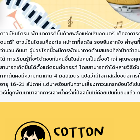
ดาวน์ซินโดรม พัฒนาการดีขึ้นด้วยพลังแห่งเสียงดนตรี เด็กอาการดาวน
ดนตรี’ ดาวน์ซินโดรมคืออะไร หน้าตาที่สดใส รอยยิ้มจากใจ คำพูดที
จำนวนเกินมา ผู้ป่วยโรคนี้จะมีการพัฒนาทางด้านสมองที่ล่าช้ากว่าค
ได้ การเรียนรู้ที่จะโต้ตอบกับคนอื่นในสังคมเป็นเรื่องใหญ่ คุณพ
สามารถเกิดขึ้นได้ตั้งแต่ตอนตั้งครรภ์ โดยสามารถทำได้หลายวิธีดั
หากต้นคอมีความหนาเกิน 4 มิลลิเมตร แปลว่ามีโอกาสเสี่ยงต่อการเป็นด
อายุ 16-21 สัปดาห์ แต่มาพร้อมกับความเสี่ยงภาวะแทรกซ้อนได้เช่
วิธีนี้ถูกพัฒนามาจากการเจาะน้ำคร่ำที่ปัจจุบันไม่ค่อยเป็นที่นิยมแ