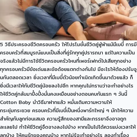
5 วิธีประครองชีวิตครอบครัว ให้โปรโมชั่นชีวิตคู่ฟู่ฟ่าแม้มีเบบี๋ การมี
ครอบครัวที่สมบูรณ์แบบเป็นสิ่งที่คู่รักทุกคู่ปรารถนา แต่ในความเป็น
จริงแล้วไม่มีการใช้ชีวิตครอบครัวไหนที่เพอร์เฟกต์ไปเสียทุกอย่าง
ทุกครอบครัวมีข้อเด่นและข้อด้อยแตกต่างกันไป มีอะไรให้ต้องปรับจู
นกันตลอดเวลา ยิ่งเวลาที่มีเบบี๋ตัวน้อยกำเนิดเกิดขึ้นมาด้วยแล้ว ก็
ยิ่งมีเวลาให้กับชีวิตคู่น้อยลงไปอีก หากคุณไม่ทราบว่าจะทำอย่างไร
ให้ชีวิตคู่กลับมาปึ๋งปั๋งมั่นคงเหมือนอย่างตอนคบกันแรก ๆ วันนี้
Cotton Baby นำวิธีมาฝากแล้ว หมั่นเติมความหวานให้
กระชุ่มกระชวย ครอบครัวที่มีเบบี๋เป็นหนึ่งพาร์ทใหญ่ ๆ มักให้ความ
สำคัญกับลูกก่อนเสมอ ความรู้สึกของสามีและภรรยาจึงอาจถูก
ละเลยไป ทำให้ชีวิตคู่จืดจางลงไปบ้าง หากเป็นไปได้ควรแบ่งเวลาให้
ลูกบ้าง ให้คนรักของคุณบ้าง หากไม่รู้จะทำอย่างไร ลองทำเรื่อง