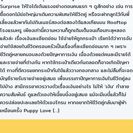
Surprise ให้ใจได้เต้นแรงอย่างตอนคบแรก ๆ ดูสักอย่าง เช่น การ
ซื้อดอกไม้ช่อใหญ่มาเติมความพิเศษให้ชีวิตคู่ หรือจะฝากลูกไว้กับพี่
เลี้ยงแล้วพากันไปดินเนอร์สองต่อสองใต้แสงเทียนบน Rooftop
โรงแรมหรู เพียงเท่านี้ความหวานก็ถูกเติมเต็มจนเกือบทะลุหลอด
แล้วล่ะ เรื่องเงินละเอียดอ่อน ใช้จ่ายให้ถูกกระเป๋า เรียกได้ว่าการจับ
จ่ายใช้สอยในชีวิตครอบครัวเป็นเรื่องที่ละเอียดอ่อนมาก ๆ เพราะ
ชีวิตคู่หลายคนจบลงด้วยปัญหาการเงิน เนื่องด้วยแต่คนละมีรายได้
และรายจ่ายที่ต่างกัน หากใช้กระเป๋าเดียวกันตลอดก็อาจเกิดปัญหา
ได้ ทางที่ดีควรแยกกระเป๋ากันใช้แล้ววางกองกลาง และไม่ลืมที่จะจด
บัญชีรายรับรายจ่ายอยู่เสมอ เพื่อบรรเทาปัญหาการเงินในชีวิตคู่ลง
ไปบ้าง สามีภรรยาควรวางตัวเรื่องเงินอย่างไร ไม่ให้ ‘เงิน’ ทำลาย
ความสัมพันธ์ ดูแลตัวเองให้เนี้ยบนิ้งอยู่เสมอ แม้จะมีเบบี๋แล้วก็ไม่
ควรปล่อยปะละเลยให้ตัวเองโทรม หากอยากให้ชีวิตคู่กลับมาฟู่ฟ่า
เหมือนครั้ง Puppy Love […]