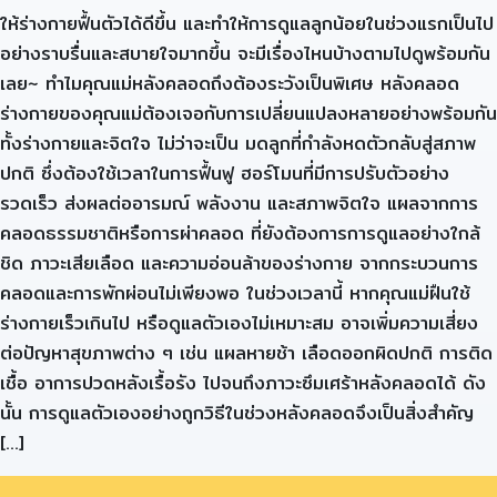
ให้ร่างกายฟื้นตัวได้ดีขึ้น และทำให้การดูแลลูกน้อยในช่วงแรกเป็นไป
อย่างราบรื่นและสบายใจมากขึ้น จะมีเรื่องไหนบ้างตามไปดูพร้อมกัน
เลย~ ทำไมคุณแม่หลังคลอดถึงต้องระวังเป็นพิเศษ หลังคลอด
ร่างกายของคุณแม่ต้องเจอกับการเปลี่ยนแปลงหลายอย่างพร้อมกัน
ทั้งร่างกายและจิตใจ ไม่ว่าจะเป็น มดลูกที่กำลังหดตัวกลับสู่สภาพ
ปกติ ซึ่งต้องใช้เวลาในการฟื้นฟู ฮอร์โมนที่มีการปรับตัวอย่าง
รวดเร็ว ส่งผลต่ออารมณ์ พลังงาน และสภาพจิตใจ แผลจากการ
คลอดธรรมชาติหรือการผ่าคลอด ที่ยังต้องการการดูแลอย่างใกล้
ชิด ภาวะเสียเลือด และความอ่อนล้าของร่างกาย จากกระบวนการ
คลอดและการพักผ่อนไม่เพียงพอ ในช่วงเวลานี้ หากคุณแม่ฝืนใช้
ร่างกายเร็วเกินไป หรือดูแลตัวเองไม่เหมาะสม อาจเพิ่มความเสี่ยง
ต่อปัญหาสุขภาพต่าง ๆ เช่น แผลหายช้า เลือดออกผิดปกติ การติด
เชื้อ อาการปวดหลังเรื้อรัง ไปจนถึงภาวะซึมเศร้าหลังคลอดได้ ดัง
นั้น การดูแลตัวเองอย่างถูกวิธีในช่วงหลังคลอดจึงเป็นสิ่งสำคัญ
[…]