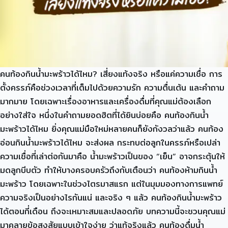
คนท้องกินน้ำมะพร้าวได้ไหม? เสี่ยงแท้งจริง หรือแค่ความเชื่อ การ
ตั้งครรภ์คือช่วงเวลาที่เต็มไปด้วยความรัก ความตื่นเต้น และคำถาม
มากมาย โดยเฉพาะเรื่องอาหารและเครื่องดื่มที่คุณแม่ต้องเลือก
อย่างใส่ใจ หนึ่งในคำถามยอดฮิตที่ได้ยินบ่อยคือ คนท้องกินน้ำ
มะพร้าวได้ไหม ยิ่งคุณแม่มือใหม่หลายคนก็ยังกังวลว่าแล้ว คนท้อง
อ่อนกินน้ำมะพร้าวได้ไหม จะส่งผล กระทบต่อลูกในครรภ์หรือเปล่า
ความเชื่อที่เล่าต่อกันมาคือ น้ำมะพร้าวเป็นของ “เย็น” อาจกระตุ้นให้
มดลูกบีบตัว ทำให้บางครอบครัวถึงกับเตือนว่า คนท้องห้ามกินน้ำ
มะพร้าว โดยเฉพาะในช่วงไตรมาสแรก แต่ในมุมมองทางการแพทย์
ความจริงเป็นอย่างไรกันแน่ และจริง ๆ แล้ว คนท้องกินน้ำมะพร้าว
ได้ตอนกี่เดือน ถึงจะเหมาะสมและปลอดภัย บทความนี้จะชวนคุณแม่
มาคลายข้อสงสัยแบบเข้าใจง่าย ว่าแท้จริงแล้ว คนท้องดื่มน้ำ