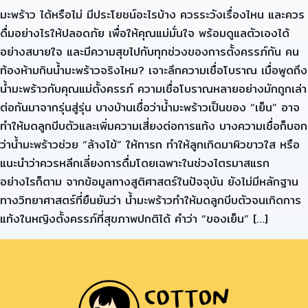
มะพร้าว ได้หรือไม่ มีประโยชน์อะไรบ้าง ควรระวังเรื่องไหน และควร
ดื่มอย่างไรให้ปลอดภัย เพื่อให้คุณแม่มั่นใจ พร้อมดูแลตัวเองได้
อย่างสบายใจ และมีความสุขไปกับทุกช่วงของการตั้งครรภ์กัน คน
ท้องห้ามกินน้ำมะพร้าวจริงไหม? เจาะลึกความเชื่อโบราณ เมื่อพูดถึง
น้ำมะพร้าวกับคุณแม่ตั้งครรภ์ ความเชื่อโบราณหลายอย่างมักถูกเล่า
ต่อกันมาจากรุ่นสู่รุ่น บางบ้านเชื่อว่าน้ำมะพร้าวเป็นของ “เย็น” อาจ
ทำให้มดลูกบีบตัวและเพิ่มความเสี่ยงต่อการแท้ง บางความเชื่อก็บอก
ว่าน้ำมะพร้าวช่วย “ล้างไข้” ให้ทารก ทำให้ลูกเกิดมาผิวขาวใส หรือ
แนะนำว่าควรหลีกเลี่ยงการดื่มโดยเฉพาะในช่วงไตรมาสแรก
อย่างไรก็ตาม จากข้อมูลทางสูติศาสตร์ในปัจจุบัน ยังไม่มีหลักฐาน
ทางวิทยาศาสตร์ที่ยืนยันว่า น้ำมะพร้าวทำให้มดลูกบีบตัวจนเกิดการ
แท้งในหญิงตั้งครรภ์ที่สุขภาพปกติได้ คำว่า “ของเย็น” […]