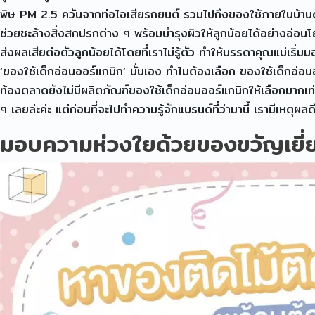
พิษ PM 2.5 ควันจากท่อไอเสียรถยนต์ รวมไปถึงของใช้ภายในบ้านด
ช่วยชะล้างสิ่งสกปรกต่าง ๆ พร้อมบำรุงผิวให้ลูกน้อยได้อย่างอ่อ
ส่งผลเสียต่อตัวลูกน้อยได้โดยที่เราไม่รู้ตัว ทำให้บรรดาคุณแม่เริ
‘ของใช้เด็กอ่อนออร์แกนิก’ นั่นเอง ทำไมต้องเลือก ของใช้เด็กอ่อน
ท้องตลาดยังไม่มีผลิตภัณฑ์ของใช้เด็กอ่อนออร์แกนิกให้เลือกมากเท่
ๆ เลยล่ะค่ะ แต่ก่อนที่จะไปทำความรู้จักแบรนด์ที่ว่ามานี้ เรามีเหตุผลด
มอบความห่วงใยด้วยของขวัญเยี่