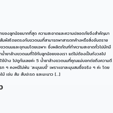
ับปากของลูกน้อยมากที่สุด ความสะอาดและความปลอดภัยจึงสำคัญมา
ด้สัมผัสโดยตรงกับขวดนมที่สามารถพาสารตกค้างหรือสิ่งอันตราย
ับขวดนมและจุกนมโดยเฉพาะ ซึ่งผลิตภัณฑ์ทำความสะอาดทั่วไปมักมี
ือกน้ำยาล้างขวดนมที่ใช้กับลูกน้อยของเรา แต่ไม่ต้องเป็นกังวลไป
ช้บ้าง ไปดูกันเลยค่ะ 5 น้ำยาล้างขวดนมที่คุณแม่บอกต่อถึงความดี
 คงหนีไม่พ้น ‘ละมุนเบบี้’ เพราะเขาละมุนสมชื่อจริง ๆ ค่ะ โดย
ไม้ เช่น ส้ม สับปะรด และมะนาว […]
ง