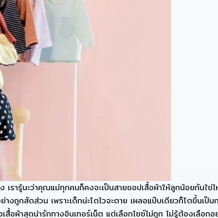
ูง เรารู้นะว่าคุณแม่ทุกคนก็คงจะเป็นสายชอปเสื้อผ้าให้ลูกน้อยกันใ
้อผ้าได้อย่างถูกสัดส่วน เพราะเด็กน่ะโตไวจะตาย เผลอแป๊บเดียวก็โตขึ้นเ
อเสื้อผ้าสุดน่ารักทางอินเทอร์เน็ต แต่เลือกไซซ์ไม่ถูก ไม่รู้ต้องเล