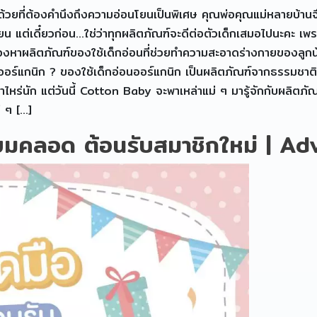
้วยที่ต้องคำนึงถึงความอ่อนโยนเป็นพิเศษ คุณพ่อคุณแม่หลายบ้าน
นโยน แต่เดี๋ยวก่อน…ใช่ว่าทุกผลิตภัณฑ์จะดีต่อตัวเด็กเสมอไปนะค
่มมองหาผลิตภัณฑ์ของใช้เด็กอ่อนที่ช่วยทำความสะอาดร่างกายของลูกน้อ
ออร์แกนิก ? ของใช้เด็กอ่อนออร์แกนิก เป็นผลิตภัณฑ์จากธรรมชาติที
าไหร่นัก แต่วันนี้ Cotton Baby จะพาเหล่าแม่ ๆ มารู้จักกับผลิตภ
ี ๆ […]
ยมคลอด ต้อนรับสมาชิกใหม่ | Ad