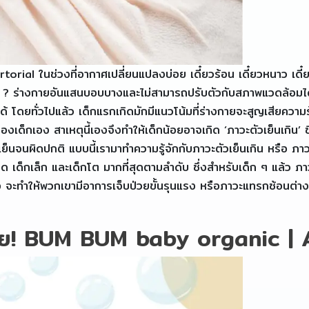
orial ในช่วงที่อากาศเปลี่ยนแปลงบ่อย เดี๋ยวร้อน เดี๋ยวหนาว เดี
ล่ะ ? ร่างกายอันแสนบอบบางและไม่สามารถปรับตัวกับสภาพแวดล้อมได้
ได้ โดยทั่วไปแล้ว เด็กแรกเกิดมักมีแนวโน้มที่ร่างกายจะสูญเสียค
ด็กเอง สาเหตุนี้เองจึงทำให้เด็กน้อยอาจเกิด ‘ภาวะตัวเย็นเกิน’ 
เย็นจนผิดปกติ แบบนี้เรามาทำความรู้จักกับภาวะตัวเย็นเกิน หรือ ภา
ิด เด็กเล็ก และเด็กโต มากที่สุดตามลำดับ ซึ่งสำหรับเด็ก ๆ แล้ว ภา
ดีพอ จะทำให้พวกเขามีอาการเจ็บป่วยขั้นรุนแรง หรือภาวะแทรกซ้อนต่า
นี่เลย! BUM BUM baby organic |