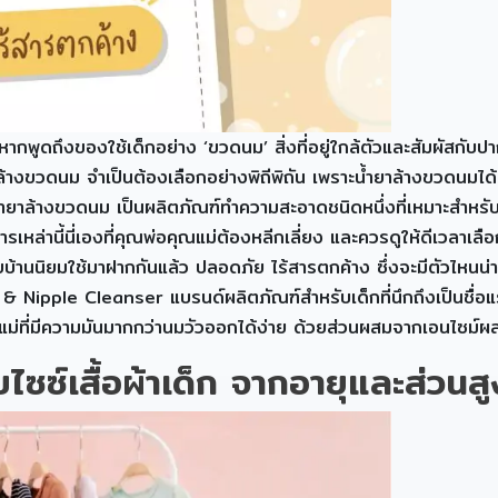
กพูดถึงของใช้เด็กอย่าง ‘ขวดนม’ สิ่งที่อยู่ใกล้ตัวและสัมผัสก
้างขวดนม จำเป็นต้องเลือกอย่างพิถีพิถัน เพราะน้ำยาล้างขวดนมไ
น้ำยาล้างขวดนม เป็นผลิตภัณฑ์ทำความสะอาดชนิดหนึ่งที่เหมาะสำหร
ารเหล่านี้นี่เองที่คุณพ่อคุณแม่ต้องหลีกเลี่ยง และควรดูให้ดีเวลาเล
้านนิยมใช้มาฝากกันแล้ว ปลอดภัย ไร้สารตกค้าง ซึ่งจะมีตัวไหนน่าใ
pple Cleanser แบรนด์ผลิตภัณฑ์สำหรับเด็กที่นึกถึงเป็นชื่อแรก ๆ
ม่ที่มีความมันมากกว่านมวัวออกได้ง่าย ด้วยส่วนผสมจากเอนไซม์ผล
ซซ์เสื้อผ้าเด็ก จากอายุและส่วนสู