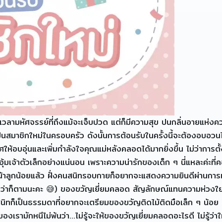
มหัศจรรย์ที่ถึงแม้จะเจ็บปวด แต่ก็มีความสุข ปนกลิ่นอายแห่งความ
เป็นสมาชิกใหม่ในครอบครัว ดังนั้นการต้อนรับในครั้งนี้จะต้องอบ
อบอุ่นและเพิ่มกำลังใจคุณแม่หลังคลอดได้มากยิ่งขึ้น ไม่ว่าการตั้งคร
ุ้มเจ้าตัวเล็กอย่างแน่นอน เพราะความน่ารักของเด็ก ๆ นี่แหละค่ะที่ค
น้าลูกน้อยแล้ว ฝั่งคนสนิทรอบกายก็อยากจะแสดงความยินดีผ่านการม
กว่าก็ตามนะคะ 😅) ของขวัญเยี่ยมคลอด สัญลักษณ์แทนความห่วงใย 
สนิทก็เป็นธรรมดาที่อยากจะเตรียมของขวัญติดไม้ติดมือเล็ก ๆ น้อย
องเรามักหนีไม่พ้นว่า…ไม่รู้จะให้ของขวัญเยี่ยมคลอดอะไรดี ไม่รู้ว่