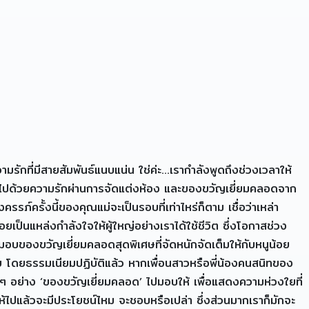
รักที่มีสายสัมพันธ์แนบแน่น ใช่ค่ะ…เรากำลังพูดถึงช่วงเวลาให้
อวนไปด้วยความรักผ่านการจัดแต่งห้อง และของขวัญเยี่ยมคลอดจาก
รภ์ครั้งนี้ของคุณแม่จะเป็นรอบที่เท่าไหร่ก็ตาม เชื่อว่าเหล่า
อยเป็นแหล่งกำลังใจให้ผู้ใหญ่อย่างเราได้ใช้ชีวิต ซึ่งโอกาสช่วง
อบของขวัญเยี่ยมคลอดสุดพิเศษที่จัดหนักจัดเต็มให้กับหนูน้อย
โดยธรรมเนียมปฏิบัติแล้ว หากเพื่อนสาวหรือพี่น้องคนสนิทของ
 ๆ อย่าง ‘ของขวัญเยี่ยมคลอด’ ไปมอบให้ เพื่อแสดงความห่วงใยที่
าให้ไปแล้วจะมีประโยชน์ไหม จะชอบหรือเปล่า ซึ่งส่วนมากเราก็มักจะ