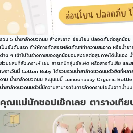
รวม 5 น้ำยาล้างขวดนม ล้างสะอาด อ่อนโยน ปลอดภัยต่อลูกน้อย หา
เป็นอันดับแรก ทำให้การคัดสรรผลิตภัณฑ์ทำความสะอาด หรือน้ำยาล
ต่าง ๆ เข้าไปในร่างกายของลูกน้อยจนส่งผลต่อสุขภาพได้นั่นเอง 
ส่วนผสมที่สังเคราะห์ เช่น สารเคมีกลุ่มซัลเฟต หรือสารกันเสีย และส
เพราะวันนี้ Cotton Baby ได้รวบรวมน้ำยาล้างขวดนมตัวฮิตที่หลายบ
งาม น้ำยาล้างขวดนม ละมุนเบบี้ Lamoonbaby Organic Bottle & Ni
น้ำยาล้างนวดนมตัวนี้มีความสามารถในการล้างคราบไขมันจากน้ำนมแ
คุณแม่นักชอปเช็กเลย ตารางเทียบไ