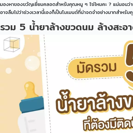
มองหาของขวัญเยี่ยมคลอดสำหรับคุณหนู ๆ ใช่ไหมคะ ? แน่นอนว่าหลา
อาจลืมไปว่าช่วงเวลานี้เองก็เป็นโมเมนต์ที่น่าจดจำอย่างมากสำหรับค
รวม 5 น้ำยาล้างขวดนม ล้างสะอา