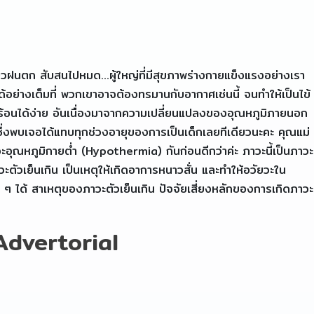
๋ยวฝนตก สับสนไปหมด…ผู้ใหญ่ที่มีสุขภาพร่างกายแข็งแรงอย่างเรา
อย่างเต็มที่ พวกเขาอาจต้องทรมานกับอากาศเช่นนี้ จนทำให้เป็นไข้
วามร้อนได้ง่าย อันเนื่องมาจากความเปลี่ยนแปลงของอุณหภูมิภายนอก
ซึ่งพบเจอได้แทบทุกช่วงอายุของการเป็นเด็กเลยทีเดียวนะคะ คุณแม่
วะอุณหภูมิกายต่ำ (Hypothermia) กันก่อนดีกว่าค่ะ ภาวะนี้เป็นภาวะ
วะตัวเย็นเกิน เป็นเหตุให้เกิดอาการหนาวสั่น และทำให้อวัยวะใน
ง ๆ ได้ สาเหตุของภาวะตัวเย็นเกิน ปัจจัยเสี่ยงหลักของการเกิดภาวะ
 Advertorial