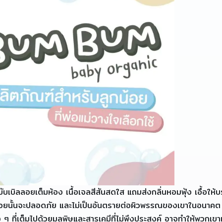
เบิลลอยเต็มห้อง เนื้อเจลสีสันสดใส แถมส่งกลิ่นหอมฟุ้ง เอื้อให้
กน้อยนั้นจะปลอดภัย และไม่เป็นอันตรายต่อผิวพรรณของเขาในอนาคต 
 ที่เต็มไปด้วยมลพิษและสารเคมีที่ไม่พึงประสงค์ อาจทำให้พวกเขาเสี