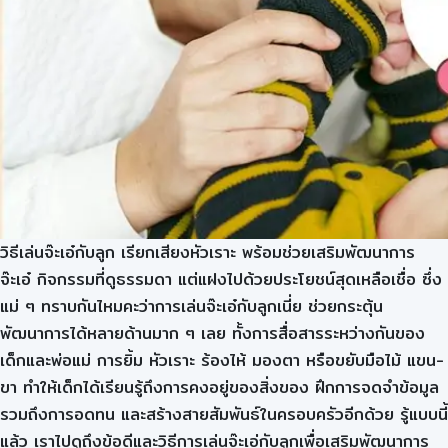
วิธีเล่นจ๊ะเอ๋กับลูก เรียกเสียงหัวเราะ พร้อมช่วยเสริมพัฒนาการ
จ๊ะเอ๋ กิจกรรมที่ดูธรรมดา แต่แฝงไปด้วยประโยชน์สุดเหลือเชื่อ ซึ่ง
แม่ ๆ ทราบกันไหมคะว่าการเล่นจ๊ะเอ๋กับลูกเนี่ย ช่วยกระตุ้น
พัฒนาการได้หลายด้านมาก ๆ เลย ทั้งการสื่อสารระหว่างกันของ
เด็กและพ่อแม่ การยิ้ม หัวเราะ ร้องไห้ มองตา หรือขยับมือไม้ แขน-
ขา ทำให้เด็กได้เรียนรู้ถึงการคงอยู่ของสิ่งของ ฝึกการจดจำข้อมูล
รวมถึงการอดทน และสร้างสายสัมพันธ์ในครอบครัวอีกด้วย รู้แบบนี้
แล้ว เราไปดูถึงข้อดีและวิธีการเล่นจ๊ะเอ่กับลูกเพื่อเสริมพัฒนาการ