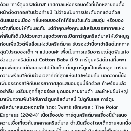
ด้วย ‘การ์ตูนคริสต์มาส’ เทศกาลแห่งครอบครัวที่เด็กหลายคนตั้ง
หน้าตั้งตาคอยในช่วงท้ายปี ไม่ว่าจะเป็นการประดับตกแต่งด้วย
ต้นสนรอบเมือง กลิ่นหอมของโกโก้ร้อนในแก้วแสนอุ่น หรือของ
ขวัญที่มอบให้กันและกัน แต่ถ้าคุณพ่อคุณแม่เสริมบรรยากาศแห่ง
ค่ำคืนที่เต็มไปด้วยความสุขด้วยการเปิดการ์ตูนคริสต์มาสให้เจ้าหนูดู
ก่อนเพื่อบิวต์ฟีลลิ่งแห่งวันคริสต์มาส รับรองว่านี่จะเข้าลิสต์เทศกาล
สุดโปรดของเด็ก ๆ แน่นอนค่ะ เพื่อเป็นการเสริมอารมณ์สุดฟินแห่ง
ช่วงเวลาคริสต์มาส Cotton Baby มี 9 การ์ตูนคริสต์มาสที่จะพา
คุณพ่อคุณแม่ย้อนเวลาไปเป็นเด็ก นั่งดูการ์ตูนเป็นเพื่อนลูก เตรียม
ความพร้อมให้กับช่วงเวลาที่ดีที่สุดแห่งปีไปพร้อมกัน นอกจากนี้ยัง
เพิ่มอรรถรสให้กับบรรยากาศสุดแสนอบอุ่นนี้อีกด้วย ถ้าพร้อมแล้ว
อย่าลืม เตรียมคุกกี้สุดอร่อย ชุดนอนลายซานต้า และผ้าห่มผืนใหญ่
มาเพิ่มความฟินให้กับการ์ตูนคริสต์มาสนี้ ไปดูกันเลย การ์ตูน
คริสต์มาสแนวผจญภัย ‘เดอะ โพลาร์ เอ็กเพรส : The Polar
Express (2004)’ เนื้อเรื่องย่อ การ์ตูนคริสต์มาสเรื่องนี้นำเสนอ
ความเชื่อเกี่ยวกับเทศกาลคริสต์มาส ดำเนินเรื่องโดยเด็กชายคนหนึ่ง
ที่ไม่เคยเชื่อกับความมหัศจรรย์นี้เลย จนกระทั่งในช่วงค่ำคืนก่อนวัน