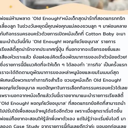
พ่อแม่ห้ามพลาด ‘Old Enough!’หนังเด็กสุดน่ารักที่สอดแทรกทริก
เลี้ยงลูก ในช่วงวันหยุดนี้คุณพ่อคุณแม่ลองชวนลูก ๆ มาผ่อนคลาย
กับกิจกรรมครอบครัวด้วยการเปิดหนังเด็กที่ Cotton Baby จะมา
แนะนำในวันนี้กับ ‘Old Enough! ผจญภัยวัยอนุบาล’ รายการ
เรียลลิตี้สุดน่ารักจากประเทศญี่ปุ่น ที่นอกจากจะเรียกรอยยิ้มและ
เสียงหัวเราะแล้ว ยังแฝงแง่คิดเรื่องพัฒนาการของเจ้าตัวน้อยด้วย!
ซึ่งรายการนี้มีแนวคิดที่จะให้เด็ก ๆ ได้ลองทำ ‘ภารกิจ’ เป็นครั้งแรก
เราจะได้ติดตามดูพัฒนาการของเหล่าหนูน้อยและชมโมเมนต์สุด
พิเศษเมื่อพวกเขาทำภารกิจสำเร็จ ชวนดูหนังเด็ก Old Enough!
ผจญภัยวัยอนุบาล หมดปัญหาในการเลือกกิจกรรมครอบครัวได้เลย
เพราะนอกจากหนังเด็กแล้ววันนี้เราอยากมาแนะนำรายการเรียลลิตี้
‘Old Enough! ผจญภัยวัยอนุบาล’ ที่สอดแทรกข้อคิดที่สามารถนำ
ไปปรับใช้เพื่อสอนเจ้าหนูได้จริงอีกด้วย เพราะเมื่อลูกเราเริ่มโตขึ้น
พ่อแม่ก็อยากจะสอนให้รู้จักพึ่งพาตัวเอง แต่ไม่รู้ว่าจะเริ่มยังไงดี มา
ลองดู Case Study จากรายการนี้กันเลยดีกว่าค่ะ ขอบอกก่อนเลย