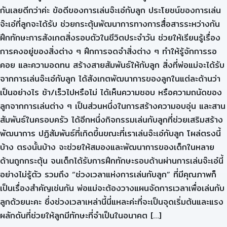
กันเลยดีกว่าค่ะ ข้อดีของการเล่นจ๊ะเอ๋กับลูก ประโยชน์ของการเล่น
จ๊ะเอ๋ที่ลูกจะได้รับ ช่วยกระตุ้นพัฒนาการทางการสื่อสารระหว่างกัน
ฝึกทักษะการสังเกตสิ่งรอบตัวในชีวิตประจำวัน ช่วยให้เรียนรู้เรื่อง
การคงอยู่ของสิ่งต่าง ๆ ฝึกการจดจำสิ่งต่าง ๆ ทำให้รู้จักการรอ
คอย และความอดทน สร้างสายสัมพันธ์ให้กับลูก สิ่งที่พ่อแม่จะได้รับ
จากการเล่นจ๊ะเอ๋กับลูก ได้สังเกตพัฒนาการของลูกในแต่ละด้านว่า
เป็นอย่างไร ช้า/เร็วไปหรือไม่ ได้เห็นความชอบ หรือความถนัดของ
ลูกจากการเล่นต่าง ๆ เป็นส่วนหนึ่งในการสร้างความอบอุ่น และสาน
สัมพันธ์ในครอบครัว ได้อีกหนึ่งกิจกรรมเล่นกับลูกที่ช่วยเสริมสร้าง
พัฒนาการ ปฏิสัมพันธ์ที่เกิดขึ้นขณะที่เราเล่นจ๊ะเอ๋กับลูก โผล่ตรงนี้
บ้าง ตรงนั้นบ้าง จะช่วยให้สมองและพัฒนาการของเด็กในหลาย
ด้านถูกกระตุ้น จนเด็กได้รับการฝึกทักษะรอบด้านผ่านการเล่นจ๊ะเอ๋นี้
อย่างไม่รู้ตัว รวมถึง “ช่วงเวลาแห่งการเล่นกับลูก” ที่มีคุณภาพก็
เป็นเรื่องสำคัญเช่นกัน พ่อแม่จะต้องวางแผนจัดการเวลาเพื่อเล่นกับ
ลูกด้วยนะคะ ซึ่งช่วงเวลาเหล่านี้นี่แหละค่ะที่จะเป็นจุดเริ่มต้นและแรง
ผลักดันที่ช่วยให้ลูกมีทักษะที่จำเป็นในอนาคต […]