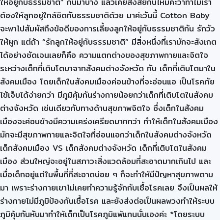
ให้อยู่กับธรรมชาติ” กันมาบ้าง แล้วเคยสงสัยกันไหมคะว่าทำไมเรา
ต้องให้ลูกอยู่ใกล้ชิดกับธรรมชาติด้วย มาค่ะวันนี้ Cotton Baby
จะพาไปสัมผัสถึงข้อดีของการเลี้ยงลูกให้อยู่กับธรรมชาติกัน รักวัว
ให้ผูก แต่ถ้า “รักลูกให้อยู่กับธรรมชาติ” มีสิ่งหนึ่งที่เรามักจะสังเกต
ได้อย่างชัดเจนเลยก็คือ ความแตกต่างของสุขภาพกายและจิตใจ
ระหว่างเด็กที่เติบโตมาจากสังคมต่างจังหวัด กับ เด็กที่เติบโตมาใน
สังคมเมือง โดยเด็กในสังคมเมืองค่อนข้างที่จะอ่อนแอ เป็นโรคภัย
ไข้เจ็บได้ง่ายกว่า มีภูมิคุ้มกันร่างกายน้อยกว่าเด็กที่เติบโตในสังคม
ต่างจังหวัด เช่นเดียวกับทางด้านสุขภาพจิตใจ ซึ่งเด็กในสังคม
เมืองจะค่อนข้างมีความเคร่งเครียดมากกว่า ทำให้เด็กในสังคมเมือง
มักจะมีสุขภาพกายและจิตใจที่อ่อนแอกว่าเด็กในสังคมต่างจังหวัด
เด็กสังคมเมือง VS เด็กสังคมต่างจังหวัด เด็กที่เติบโตในสังคม
เมือง ส่วนใหญ่จะอยู่ในสภาวะสิ่งแวดล้อมที่สะอาดมากเกินไป และ
เมื่อเด็กอยู่แต่ในพื้นที่ที่สะอาดบ่อย ๆ ก็จะทำให้มีปัญหาสุขภาพตาม
มา เพราะร่างกายเขาไม่เคยทำความรู้จักกับเชื้อโรคเลย จึงเป็นผลให้
ร่างกายไม่มีภูมิป้องกันเชื้อโรค และยังส่งต่อเป็นผลพวงทำให้ระบบ
ภูมิคุ้มกันหันมาทำให้เด็กเป็นโรคภูมิแพ้แทนนั่นเองค่ะ *โดยระบบ