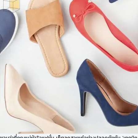
ชวนว่าที่คุณแม่หัวใจแฟชั่น เซ็ตลุคสวยเก๋อย่างปลอดภัยกับ ‘เทคนิค