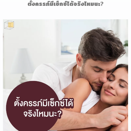
ตั้งครรภ์มีเซ็กซ์ได้จริงไหมนะ
?