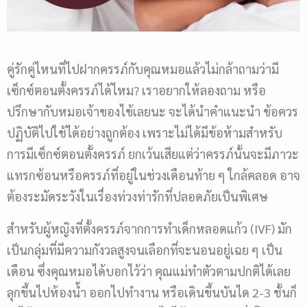
คู่รักคู่ไหนที่ไปฝากครรภ์กับคุณหมอแล้วไม่กล้าถามว่า
มี
เซ็กซ์ตอน
ตั้งครรภ์ได้ไหม? เราอยากให้ลองถาม หรือ
ปรึกษากับหมอเจ้าของไข้เลยนะ จะได้นำคำแนะนำ ข้อควร
ปฏิบัติไปใช้ได้อย่างถูกต้อง เพราะไม่ได้มีข้อห้ามสำหรับ
การมีเซ็กซ์ตอนตั้งครรภ์ ยกเว้นเสียแต่ว่าครรภ์นั้นจะมีภาวะ
แทรกซ้อนหรือครรภ์ที่อยู่ในช่วงเดือนท้าย ๆ ใกล้คลอด อาจ
ต้องระมัดระวังในเรื่องท่วงท่ารักที่ปลอดภัยเป็นพิเศษ
สำหรับผู้หญิงที่ตั้งครรภ์จากการทำเด็กหลอดแก้ว (IVF) มัก
เป็นกลุ่มที่มีความกังวลสูงจนเลือกที่จะนอนอยู่เฉย ๆ เป็น
เดือน ซึ่งคุณหมอได้บอกไว้ว่า คุณแม่ทำตัวตามปกติได้เลย
ลุกขึ้นไปห้องน้ำ ออกไปทำงาน หรือเดินขึ้นบันได 2-3 ชั้นก็