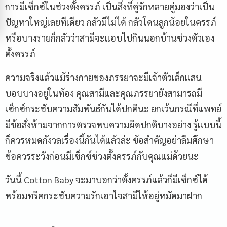
การมีเซ็กซ์ในช่วงตั้งครรภ์ เป็นสิ่งที่คู่รักหลายคู่มองว่าเป็น
ปัญหาใหญ่เลยทีเดียว กลัวมีไม่ได้ กลัวโดนลูกน้อยในครรภ์
หรือบางรายก็กลัวว่าสามีจะแอบไปกินนอกบ้านช่วงตัวเอง
ตั้งครรภ์
ความจริงแล้วแม้ร่างกายของภรรยาจะมีเจ้าตัวเล็กแสน
บอบบางอยู่ในท้อง คุณสามีและคุณภรรยายังสามารถมี
เซ็กซ์กระชับความสัมพันธ์กันได้ปกตินะ ยกเว้นกรณีที่แพทย์
มีข้อสั่งห้ามจากการตรวจพบความผิดปกติบางอย่าง รู้แบบนี้
Name
ก็ควรหมดกังวลเรื่องนี้กันได้แล้วล่ะ ข้อสำคัญอย่าลืมศึกษา
ข้อควรระวังก่อนมีเซ็กซ์ช่วงตั้งครรภ์กับคุณแม่ด้วยนะ
Email
วันนี้ Cotton Baby จะมาบอกว่าตั้งครรภ์แล้วก็มีเซ็กซ์ได้
พร้อมทริคกระชับความรักเอาใจสามีให้อยู่หมัดมาฝาก
Phone Number
Message