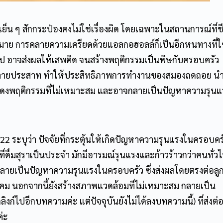
เย็น ๆ สักกระป๋องคงไม่ใช่เรื่องผิด โดยเฉพาะในสถานการณ์ที่ชี
ากมาย การคลายความเครียดด้วยแอลกอฮอลล์ก็เป็นอีกหนทางที่
กไป อาจส่งผลให้เสพติด จนสร้างพฤติกรรมเป็นพิษกับครอบครัว
นทำลายประสาท ทำให้ประสิทธิภาพการทำงานของสมองถดถอย นำไ
แสดงพฤติกรรมที่ไม่เหมาะสม และอาจกลายเป็นปัญหาความรุน
 ระบุว่า ปัจจัยที่กระตุ้นให้เกิดปัญหาความรุนแรงในครอบครั
ี่ดื่มสุราเป็นประจำ มักมีอารมณ์รุนแรงและก้าวร้าวกว่าคนทั่ว
กลายเป็นปัญหาความรุนแรงในครอบครัว ซึ่งส่งผลโดยตรงต่อลูก
คม นอกจากนี้ยังสร้างสภาพแวดล้อมที่ไม่เหมาะสม กลายเป็น
ิงก์ไปอีกบทความค่ะ แต่ปัจจุบันยังไม่ได้ลงบทความนี้) ที่ส่งต่
ค่ะ