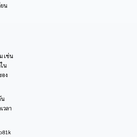
ียน
ม เช่น
งใน
ของ
ัน
ดเวลา
7b81k