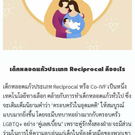
เด็กหลอดแก้วประเภท
Reciprocal
คืออะไร
เด็กหลอดแก้วประเภท Reciprocal หรือ Co-IVF เป็นหนึ่ง
เทคโนโลยีทางเลือก คล้ายกับการทำเด็กหลอดแก้วทั่วไป ซึ่ง
จะเติมเต็มนิยามคำว่า ‘ครอบครัวในอุดมคติ’ ให้สมบูรณ์
แบบมากยิ่งขึ้น โดยจะมีบทบาทอย่างมากกับครอบครัว
LGBTQ+ อย่าง ‘คู่เลสเบี้ยน’ เพราะคู่รักทั้งสองฝ่าย จะมีส่วน
ร่วมในการให้ความอบอุ่นแก่เด็กในท้องด้วยมือของพวกเขา