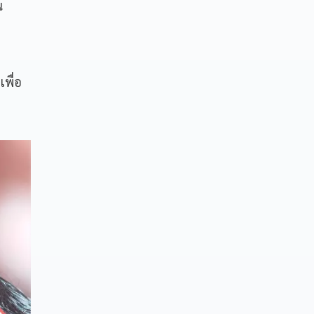
น
พื่อ