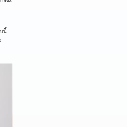
นอาจจะ
นี้
ร