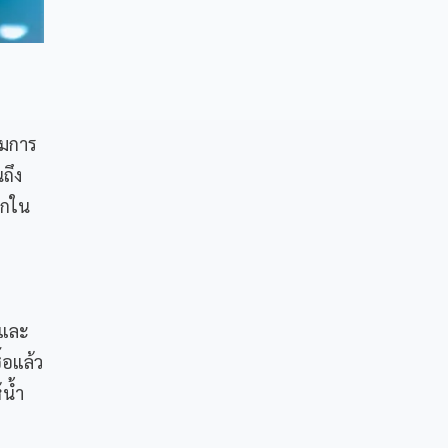
ามการ
ถึง
ูกใน
นและ
้อแล้ว
น้ำ