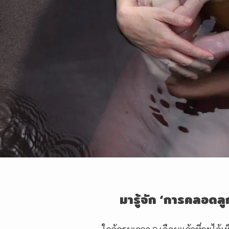
มารู้จัก
‘
การคลอดลูก