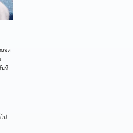
ะคลอด
บ
ันที
ดไป