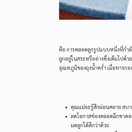
คือ การคลอดลูกรูปแบบหนึ่งที่กำล
ลูกอยู่ในสระหรืออ่างซึ่งเต็มไปด
อุณหภูมิของถุงน้ำคร่ำ เมื่อทารกอ
คุณแม่จะรู้สึกผ่อนคลาย สบา
ลดโอกาสช่องคลอดฉีกขาดอย่
มดลูกได้ดีกว่าด้วย